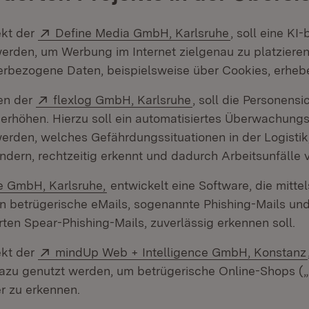
Extern:
(Öffnet in ne
ekt der
Define Media GmbH, Karlsruhe
, soll eine KI
werden, um Werbung im Internet zielgenau zu platzieren
erbezogene Daten, beispielsweise über Cookies, erhe
Extern:
(Öffnet in neuem Fen
en der
flexlog GmbH, Karlsruhe
, soll die Personensi
k erhöhen. Hierzu soll ein automatisiertes Überwachun
werden, welches Gefährdungssituationen in der Logistik
ndern, rechtzeitig erkennt und dadurch Arbeitsunfälle 
n:
(Öffnet in neuem Fenster)
e GmbH, Karlsruhe,
entwickelt eine Software, die mittel
n betrügerische eMails, sogenannte Phishing-Mails un
rten Spear-Phishing-Mails, zuverlässig erkennen soll.
Extern:
ekt der
mindUp Web + Intelligence GmbH, Konstanz
zu genutzt werden, um betrügerische Online-Shops (
r zu erkennen.