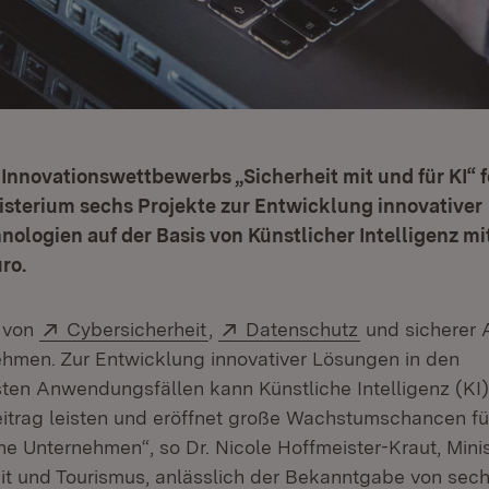
nnovationswettbewerbs „Sicherheit mit und für KI“ f
isterium sechs Projekte zur Entwicklung innovativer
nologien auf der Basis von Künstlicher Intelligenz m
ro.
Extern:
(Öffnet in neuem Fenster)
Extern:
(Öffnet in neu
 von
Cybersicherheit
,
Datenschutz
und sicherer 
ehmen. Zur Entwicklung innovativer Lösungen in den
sten Anwendungsfällen kann Künstliche Intelligenz (KI)
itrag leisten und eröffnet große Wachstumschancen f
e Unternehmen“, so Dr. Nicole Hoffmeister-Kraut, Minist
eit und Tourismus, anlässlich der Bekanntgabe von se