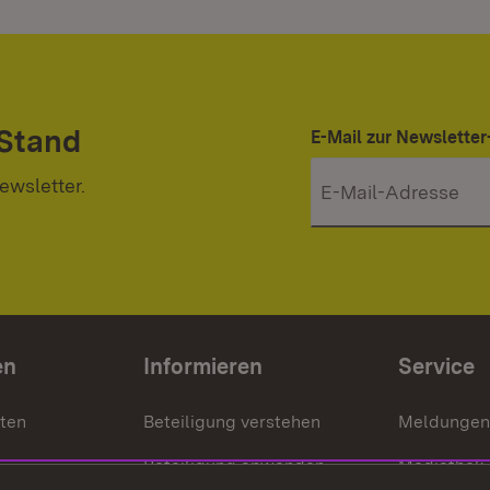
 Stand
E-Mail zur Newslett
ewsletter.
en
Informieren
Service
nten
Beteiligung verstehen
Meldungen
Beteiligung anwenden
Mediathek