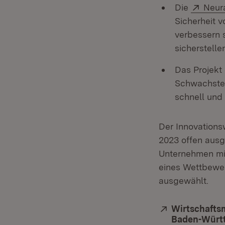
Exter
Die
Neur
Sicherheit 
verbessern 
sicherstellen
Das Projekt
Schwachstel
schnell und
Der Innovationsw
2023 offen ausg
Unternehmen mit
eines Wettbewer
ausgewählt.
Extern:
Wirtschaftsm
Baden-Würt