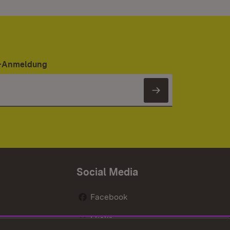
er-Anmeldung
Newsletter 
Social Media
Facebook
Flickr