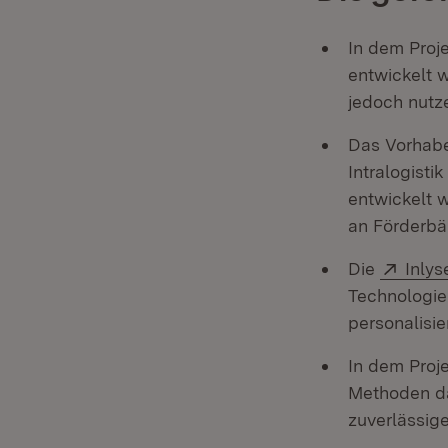
In dem Proj
entwickelt 
jedoch nutz
Das Vorhab
Intralogisti
entwickelt 
an Förderbä
Exter
Die
Inlys
Technologie
personalisie
In dem Proj
Methoden da
zuverlässige