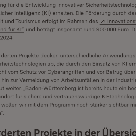
ng für die Entwicklung innovativer Sicherheitstechnolo
icher Intelligenz (KI) erhalten. Die Förderung durch da
Extern:
eit und Tourismus erfolgt im Rahmen des
Innovation
(Öffnet in neuem Fenster)
und für KI“
und beträgt insgesamt rund 900.000 Euro. Di
 2024.
rderten Projekte decken unterschiedliche Anwendungsf
rheitstechnologien ab, die durch den Einsatz von KI er
cht vom Schutz vor Cyberangriffen und vor Betrug über
hin zur Vermeidung von Arbeitsunfällen in der Industrie
ut weiter. „Baden-Württemberg ist bereits heute ein b
ndort für sichere und vertrauenswürdige KI-Technologi
t wollen wir mit dem Programm noch stärker sichtbar 
“.
rderten Projekte in der Übersi