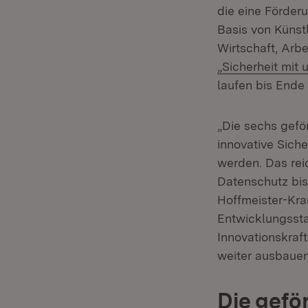
die eine Förderu
Basis von Künstl
Wirtschaft, Arb
„Sicherheit mit 
laufen bis Ende
„Die sechs gefö
innovative Siche
werden. Das rei
Datenschutz bis 
Hoffmeister-Kra
Entwicklungssta
Innovationskraf
weiter ausbauen
Die gefö