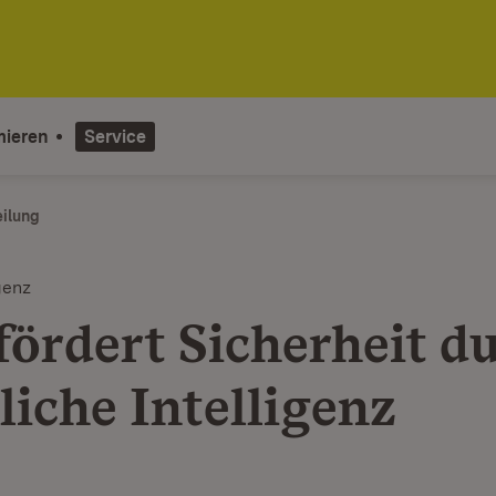
mieren
Service
eilung
genz
fördert Sicherheit d
liche Intelligenz