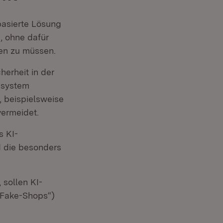
uem Fenster)
-basierte Lösung
, ohne dafür
ben zu müssen.
ster)
cherheit in der
gssystem
, beispielsweise
vermeidet.
s KI-
d die besonders
(Öffnet in neuem Fenster)
, sollen KI-
„Fake-Shops“)