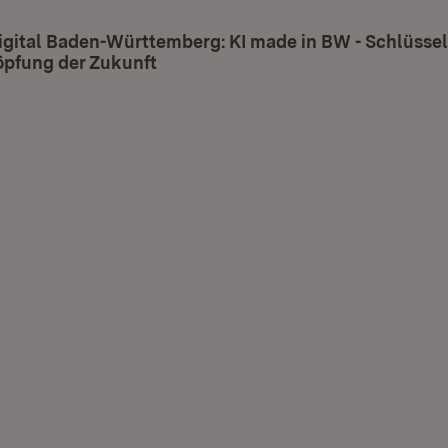
igital Baden-Württemberg: KI made in BW - Schlüssel
öpfung der Zukunft
(Öffnet in neuem Fenster)