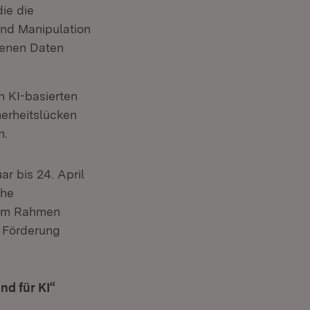
die die
nd Manipulation
nenen Daten
ster)
en KI-basierten
erheitslücken
n.
r bis 24. April
che
n im Rahmen
 Förderung
nd für KI“