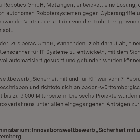
n:
(Öffnet in neuem Fenster)
a Robotics GmbH, Metzingen
, entwickelt eine Lösung, 
von autonomen Robotersystemen gegen Cyberangriffe u
sowie die Vertraulichkeit der von den Robotern gewon
 soll.
Extern:
(Öffnet in neuem Fen
 der
siberas GmbH, Winnenden
, zielt darauf ab, ein
lenscanner für IT-Systeme zu entwickeln, mit dem Sich
 vollautomatisiert gesucht und gefunden werden könne
ettbewerb „Sicherheit mit und für KI“ war vom 7. Februa
eschrieben und richtete sich an baden-württembergis
 bis zu 3.000 Mitarbeitern. Die sechs Projekte wurde
bsverfahrens unter allen eingegangenen Anträgen zur
inisterium: Innovationswettbewerb „Sicherheit mit u
temberg
(Öffnet in neuem Fenster)