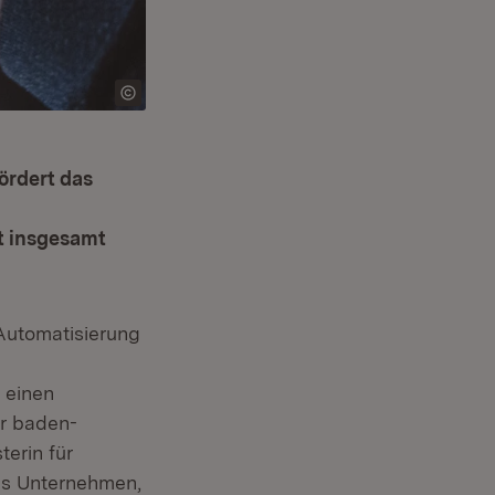
ördert das
it insgesamt
em Fenster)
Automatisierung
 einen
ür baden-
erin für
chs Unternehmen,