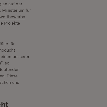
gien auf der
s Ministerium für
swettbewerbs
e Projekte
älle für
möglicht
 einen besseren
“, so
edeutender
en. Diese
machen und
cht