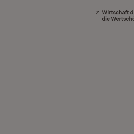
Extern:
Wirtschaft d
die Wertsch