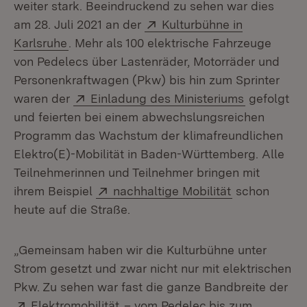
weiter stark. Beeindruckend zu sehen war dies
Extern:
am 28. Juli 2021 an der
Kulturbühne in
(Öffnet in neuem Fenster)
Karlsruhe
. Mehr als 100 elektrische Fahrzeuge
von Pedelecs über Lastenräder, Motorräder und
Personenkraftwagen (Pkw) bis hin zum Sprinter
Extern:
(Öffnet in
waren der
Einladung des Ministeriums
gefolgt
und feierten bei einem abwechslungsreichen
Programm das Wachstum der klimafreundlichen
Elektro(E)-Mobilität in Baden-Württemberg. Alle
Teilnehmerinnen und Teilnehmer bringen mit
Extern:
(Öffnet in ne
ihrem Beispiel
nachhaltige Mobilität
schon
heute auf die Straße.
„Gemeinsam haben wir die Kulturbühne unter
Strom gesetzt und zwar nicht nur mit elektrischen
Pkw. Zu sehen war fast die ganze Bandbreite der
Extern:
(Öffnet in neuem Fenster)
Elektromobilität
– vom Pedelec bis zum