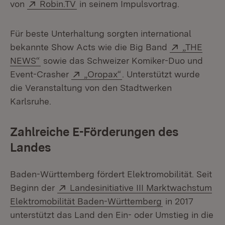
Extern:
(Öffnet in neuem Fenster)
von
Robin.TV
in seinem Impulsvortrag.
Für beste Unterhaltung sorgten international
Extern:
bekannte Show Acts wie die Big Band
„THE
(Öffnet in neuem Fenster)
NEWS“
sowie das Schweizer Komiker-Duo und
Extern:
(Öffnet in neuem Fenster
Event-Crasher
„Oropax“
. Unterstützt wurde
die Veranstaltung von den Stadtwerken
Karlsruhe.
Zahlreiche E-Förderungen des
Landes
Baden-Württemberg fördert Elektromobilität. Seit
Extern:
Beginn der
Landesinitiative III Marktwachstum
(Öffnet in neue
Elektromobilität Baden-Württemberg
in 2017
unterstützt das Land den Ein- oder Umstieg in die