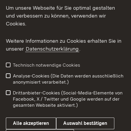
Social Media
Um unsere Webseite für Sie optimal gestalten
und verbessern zu können, verwenden wir
Facebook
Cookies.
Flickr
Weitere Informationen zu Cookies erhalten Sie in
X / Twitter
unserer
Datenschutzerklärung
.
Youtube
Technisch notwendige Cookies
Zum 
Analyse-Cookies (Die Daten werden ausschließlich
Impressum
Kontakt
anonymisiert verarbeitet.)
Benutzungshinweise
Netiquette
Drittanbieter-Cookies (Social-Media-Elemente von
Barrierefreiheit
Datenschutz
Facebook, X / Twitter und Google werden auf der
gesamten Webseite aktiviert.)
Cookies
Alle akzeptieren
Auswahl bestätigen