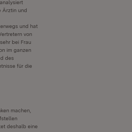
analysiert
e Ärztin und
terwegs und hat
Vertretern von
sehr bei Frau
ion im ganzen
ld des
nisse für die
anken machen,
fstellen
tet deshalb eine