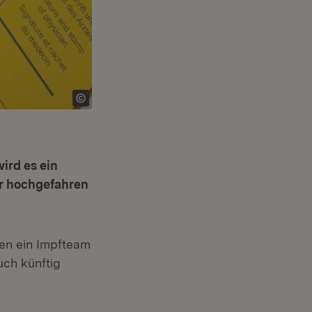
ird es ein
er hochgefahren
sen ein Impfteam
uch künftig