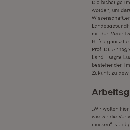
Die bisherige I
worden, um darau
Wissenschaftler
Landesgesundhei
mit den Verantwo
Hilfsorganisati
Prof. Dr. Anneg
Land“, sagte Luc
bestehenden Imp
Zukunft zu gewi
Arbeitsg
„Wir wollen hie
wie wir die Ver
müssen“, kündig