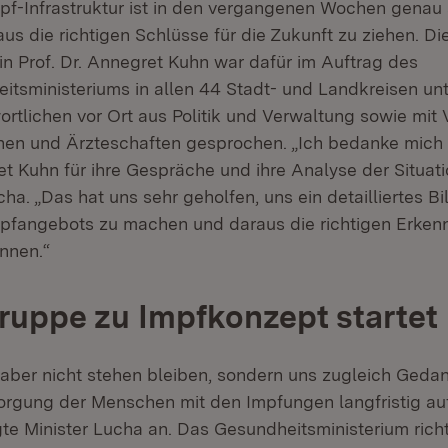
mpf-Infrastruktur ist in den vergangenen Wochen genau 
s die richtigen Schlüsse für die Zukunft zu ziehen. Di
in Prof. Dr. Annegret Kuhn war dafür im Auftrag des
tsministeriums in allen 44 Stadt- und Landkreisen un
rtlichen vor Ort aus Politik und Verwaltung sowie mit 
onen und Ärzteschaften gesprochen. „Ich bedanke mich 
ret Kuhn für ihre Gespräche und ihre Analyse der Situat
ha. „Das hat uns sehr geholfen, uns ein detailliertes Bi
fangebots zu machen und daraus die richtigen Erkennt
nnen.“
ruppe zu Impfkonzept startet
r aber nicht stehen bleiben, sondern uns zugleich Ged
sorgung der Menschen mit den Impfungen langfristig au
te Minister Lucha an. Das Gesundheitsministerium rich