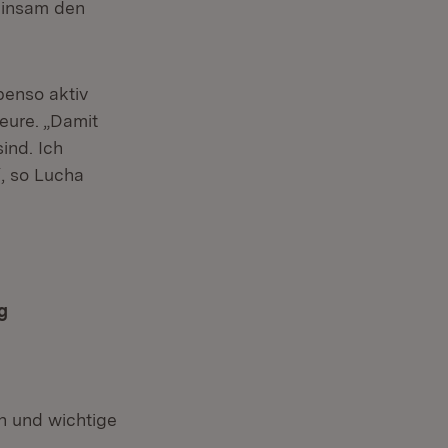
einsam den
benso aktiv
eure. „Damit
ind. Ich
“, so Lucha
n neuem Fenster)
g
 und wichtige