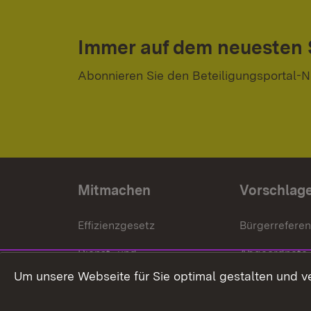
Immer auf dem neuesten
Abonnieren Sie den Beteiligungsportal-N
Mitmachen
Vorschlag
Effizienzgesetz
Bürgerrefere
Dienst- und
Abgeordnete
Versorgungsbezüge
Um unsere Webseite für Sie optimal gestalten und v
Bürgerbeauft
Kommunale Verfahren
Petition