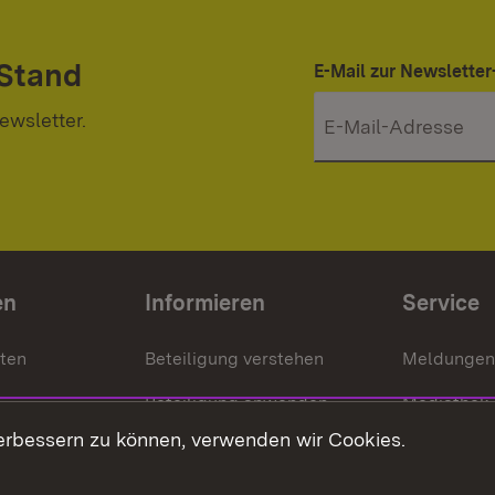
 Stand
E-Mail zur Newslett
ewsletter.
en
Informieren
Service
nten
Beteiligung verstehen
Meldungen
Beteiligung anwenden
Mediathek
erbessern zu können, verwenden wir Cookies.
ragte
Beteiligung stärken
Publikatio
Beteiligung erleben
Glossar