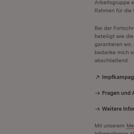
Arbeitsgruppe e
Rahmen für die
Bei der Fortsch
beteiligt wie di
garantieren wir,
bedanke mich sch
abschließend.
Extern:
Impfkampag
Fragen und 
Weitere Inf
Mit unserem
Me
Informationen ak