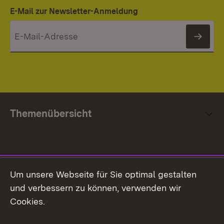
E-Mail zur Newsletter-Anmeldung
News
Themenübersicht
Social Media
Um unsere Webseite für Sie optimal gestalten
und verbessern zu können, verwenden wir
Facebook
Cookies.
Flickr