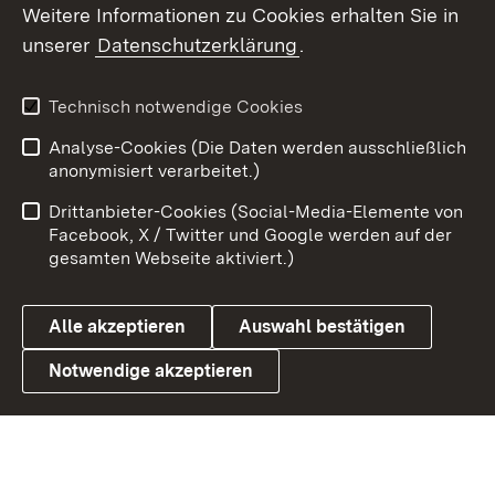
Weitere Informationen zu Cookies erhalten Sie in
X / Twitter
unserer
Datenschutzerklärung
.
Youtube
Technisch notwendige Cookies
Zum 
Analyse-Cookies (Die Daten werden ausschließlich
Impressum
Kontakt
anonymisiert verarbeitet.)
Benutzungshinweise
Netiquette
Drittanbieter-Cookies (Social-Media-Elemente von
Barrierefreiheit
Datenschutz
Facebook, X / Twitter und Google werden auf der
gesamten Webseite aktiviert.)
Cookies
Alle akzeptieren
Auswahl bestätigen
Notwendige akzeptieren
Link zum Landesportal