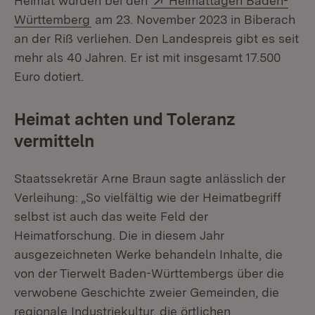
Heimat wurden bei den
Heimattagen Baden-
(Öffnet in neuem Fenster)
Württemberg
am 23. November 2023 in Biberach
an der Riß verliehen. Den Landespreis gibt es seit
mehr als 40 Jahren. Er ist mit insgesamt 17.500
Euro dotiert.
Heimat achten und Toleranz
vermitteln
Staatssekretär Arne Braun sagte anlässlich der
Verleihung: „So vielfältig wie der Heimatbegriff
selbst ist auch das weite Feld der
Heimatforschung. Die in diesem Jahr
ausgezeichneten Werke behandeln Inhalte, die
von der Tierwelt Baden-Württembergs über die
verwobene Geschichte zweier Gemeinden, die
regionale Industriekultur, die örtlichen