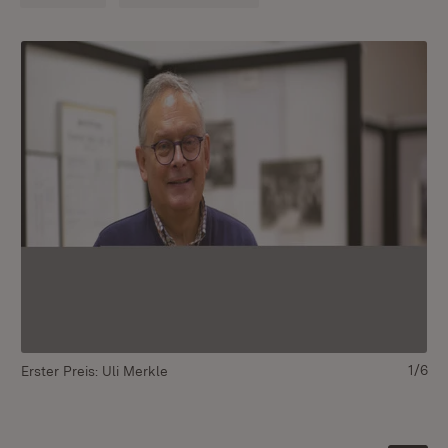
1/6
Erster Preis: Uli Merkle
Zw