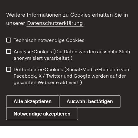
Flickr
Weitere Informationen zu Cookies erhalten Sie in
X / Twitter
unserer
Datenschutzerklärung
.
Youtube
Technisch notwendige Cookies
Zum 
Analyse-Cookies (Die Daten werden ausschließlich
Impressum
Kontakt
anonymisiert verarbeitet.)
Benutzungshinweise
Netiquette
Drittanbieter-Cookies (Social-Media-Elemente von
Barrierefreiheit
Datenschutz
Facebook, X / Twitter und Google werden auf der
gesamten Webseite aktiviert.)
Cookies
Alle akzeptieren
Auswahl bestätigen
Notwendige akzeptieren
Link zum Landesportal