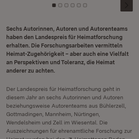
Zu Kachel: 0
Zu Kachel: 1
Zu Kachel: 2
Zu Kachel: 3
Zu Kachel: 4
Zu Kachel: 5
Sechs Autorinnen, Autoren und Autorenteams
haben den Landespreis für Heimatforschung
erhalten. Die Forschungsarbeiten vermitteln
Heimat-Zugehörigkeit – aber auch eine Vielfalt
an Perspektiven und Toleranz, die Heimat
anderer zu achten.
Der Landespreis für Heimatforschung geht in
diesem Jahr an sechs Autorinnen und Autoren
beziehungsweise Autorenteams aus Bühlerzell,
Gottmadingen, Mannheim, Nürtingen,
Wendelsheim und Zell im Wiesental. Die
Auszeichnungen für ehrenamtliche Forschung zur
Extern: