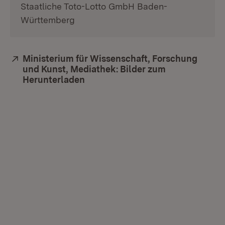
Staatliche Toto-Lotto GmbH Baden-
Württemberg
Extern:
Ministerium für Wissenschaft, Forschung
und Kunst, Mediathek: Bilder zum
Herunterladen
(Öffnet in neuem Fenster)