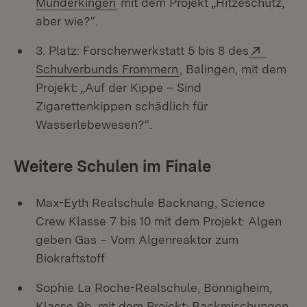
(Öffnet in neuem Fenster)
Munderkingen
mit dem Projekt „Hitzeschutz,
aber wie?“.
Extern:
3. Platz: Forscherwerkstatt 5 bis 8 des
(Öffnet in neuem Fenst
Schulverbunds Frommern
, Balingen, mit dem
Projekt: „Auf der Kippe – Sind
Zigarettenkippen schädlich für
Wasserlebewesen?“.
Weitere Schulen im Finale
Max-Eyth Realschule Backnang, Science
Crew Klasse 7 bis 10 mit dem Projekt: Algen
geben Gas – Vom Algenreaktor zum
Biokraftstoff
Sophie La Roche-Realschule, Bönnigheim,
Klasse 9b, mit dem Projekt: Backmischungen