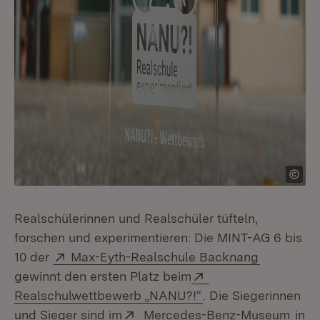
Realschülerinnen und Realschüler tüfteln,
forschen und experimentieren: Die MINT-AG 6 bis
Extern:
(Öffnet in
10 der
Max-Eyth-Realschule Backnang
Extern:
gewinnt den ersten Platz beim
(Öffnet in neuem Fe
Realschulwettbewerb „NANU?!“
. Die Siegerinnen
Extern:
(Öff
und Sieger sind im
Mercedes-Benz-Museum
in