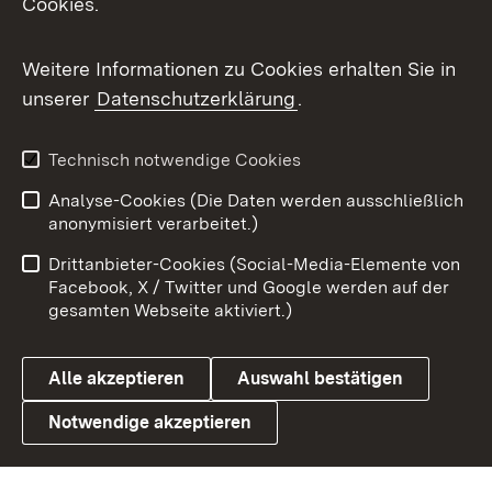
Cookies.
Flickr
Weitere Informationen zu Cookies erhalten Sie in
X / Twitter
unserer
Datenschutzerklärung
.
Youtube
Technisch notwendige Cookies
Zum 
Analyse-Cookies (Die Daten werden ausschließlich
Impressum
Kontakt
anonymisiert verarbeitet.)
Benutzungshinweise
Netiquette
Drittanbieter-Cookies (Social-Media-Elemente von
Barrierefreiheit
Datenschutz
Facebook, X / Twitter und Google werden auf der
gesamten Webseite aktiviert.)
Cookies
Alle akzeptieren
Auswahl bestätigen
Notwendige akzeptieren
Link zum Landesportal