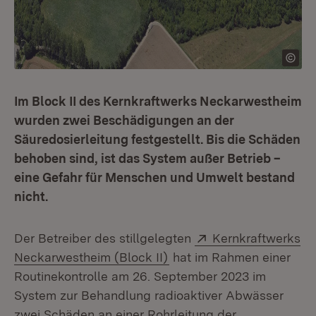
Im Block II des Kernkraftwerks Neckarwestheim
wurden zwei Beschädigungen an der
Säuredosierleitung festgestellt. Bis die Schäden
behoben sind, ist das System außer Betrieb –
eine Gefahr für Menschen und Umwelt bestand
nicht.
Extern:
Der Betreiber des stillgelegten
Kernkraftwerks
(Öffnet in neuem Fenster)
Neckarwestheim (Block II)
hat im Rahmen einer
Routinekontrolle am 26. September 2023 im
System zur Behandlung radioaktiver Abwässer
zwei Schäden an einer Rohrleitung der