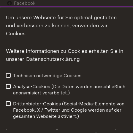
Facebook
Flickr
Um unsere Webseite für Sie optimal gestalten
und verbessern zu können, verwenden wir
X / Twitter
Cookies.
Youtube
Weitere Informationen zu Cookies erhalten Sie in
Zum 
unserer
Datenschutzerklärung
.
Impressum
Kontakt
Benutzungshinweise
Netiquette
Technisch notwendige Cookies
Barrierefreiheit
Datenschutz
Analyse-Cookies (Die Daten werden ausschließlich
anonymisiert verarbeitet.)
Cookies
Drittanbieter-Cookies (Social-Media-Elemente von
Facebook, X / Twitter und Google werden auf der
gesamten Webseite aktiviert.)
Link zum Landesportal