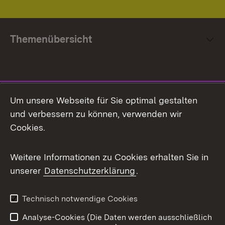
Themenübersicht
Social Media
Um unsere Webseite für Sie optimal gestalten
und verbessern zu können, verwenden wir
Facebook
Cookies.
Flickr
Weitere Informationen zu Cookies erhalten Sie in
X / Twitter
unserer
Datenschutzerklärung
.
Youtube
Technisch notwendige Cookies
Zum 
Analyse-Cookies (Die Daten werden ausschließlich
Impressum
Kontakt