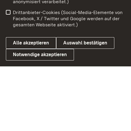
anonymisiert verarbeitet.)
Benutzungshinweise
Netiquette
Drittanbieter-Cookies (Social-Media-Elemente von
Barrierefreiheit
Datenschutz
Facebook, X / Twitter und Google werden auf der
gesamten Webseite aktiviert.)
Cookies
Alle akzeptieren
Auswahl bestätigen
Notwendige akzeptieren
Link zum Landesportal