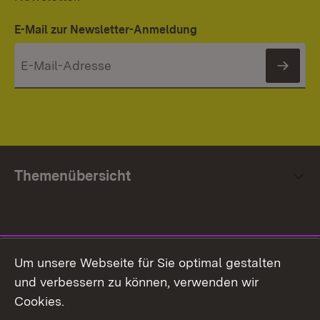
E-Mail zur Newsletter-Anmeldung
News
Themenübersicht
Social Media
Um unsere Webseite für Sie optimal gestalten
und verbessern zu können, verwenden wir
Facebook
Cookies.
Flickr