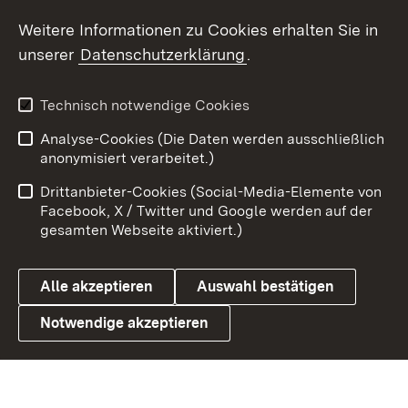
Weitere Informationen zu Cookies erhalten Sie in
X / Twitter
unserer
Datenschutzerklärung
.
Youtube
Technisch notwendige Cookies
Zum 
Analyse-Cookies (Die Daten werden ausschließlich
Impressum
Kontakt
anonymisiert verarbeitet.)
Benutzungshinweise
Netiquette
Drittanbieter-Cookies (Social-Media-Elemente von
Barrierefreiheit
Datenschutz
Facebook, X / Twitter und Google werden auf der
gesamten Webseite aktiviert.)
Cookies
Alle akzeptieren
Auswahl bestätigen
Notwendige akzeptieren
Link zum Landesportal