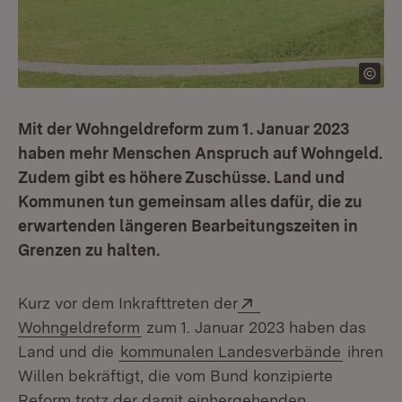
Mit der Wohngeldreform zum 1. Januar 2023
haben mehr Menschen Anspruch auf Wohngeld.
Zudem gibt es höhere Zuschüsse. Land und
Kommunen tun gemeinsam alles dafür, die zu
erwartenden längeren Bearbeitungszeiten in
Grenzen zu halten.
Extern:
Kurz vor dem Inkrafttreten der
(Öffnet in neuem Fenster)
Wohngeldreform
zum 1. Januar 2023 haben das
Land und die
kommunalen Landesverbände
ihren
Willen bekräftigt, die vom Bund konzipierte
Reform trotz der damit einhergehenden