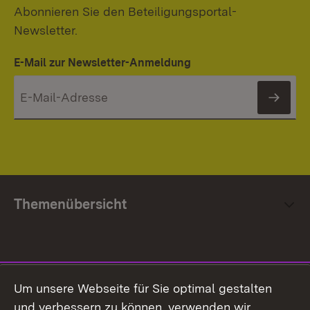
Abonnieren Sie den Beteiligungsportal-
Newsletter.
E-Mail zur Newsletter-Anmeldung
News
Themenübersicht
Social Media
Um unsere Webseite für Sie optimal gestalten
und verbessern zu können, verwenden wir
Facebook