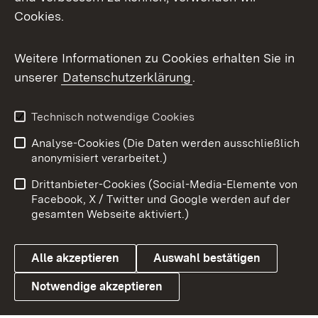
Cookies.
Flickr
Weitere Informationen zu Cookies erhalten Sie in
X / Twitter
unserer
Datenschutzerklärung
.
Youtube
Technisch notwendige Cookies
Zum 
Analyse-Cookies (Die Daten werden ausschließlich
Impressum
Kontakt
anonymisiert verarbeitet.)
Benutzungshinweise
Netiquette
Drittanbieter-Cookies (Social-Media-Elemente von
Barrierefreiheit
Datenschutz
Facebook, X / Twitter und Google werden auf der
gesamten Webseite aktiviert.)
Cookies
Alle akzeptieren
Auswahl bestätigen
Notwendige akzeptieren
Link zum Landesportal