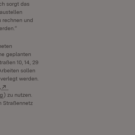
ch sorgt das
austellen
u rechnen und
erden.“
neten
ne geplanten
raßen 10, 14, 29
Arbeiten sollen
 verlegt werden.
Extern:
,
(Öffnet in neuem Fenster)
ng
) zu nutzen.
m Straßennetz