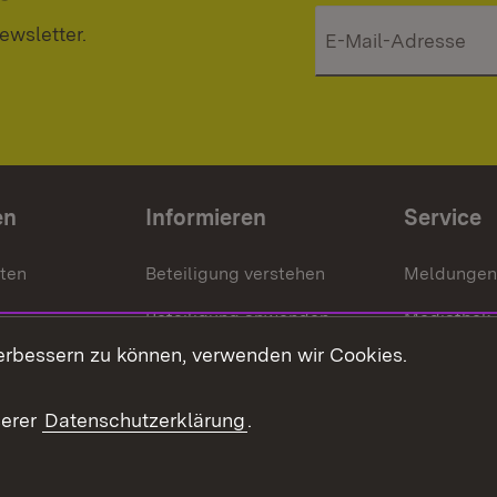
ewsletter.
en
Informieren
Service
nten
Beteiligung verstehen
Meldungen
Beteiligung anwenden
Mediathek
erbessern zu können, verwenden wir Cookies.
ragte
Beteiligung stärken
Publikatio
Beteiligung erleben
Glossar
serer
Datenschutzerklärung
.
Beteiligung erforschen
mung