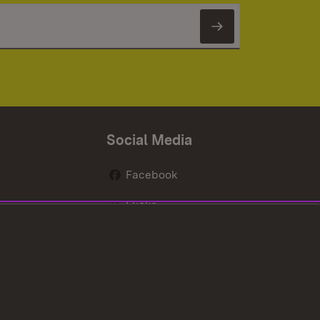
Newsletter 
Social Media
Facebook
Flickr
nen
X / Twitter
Youtube