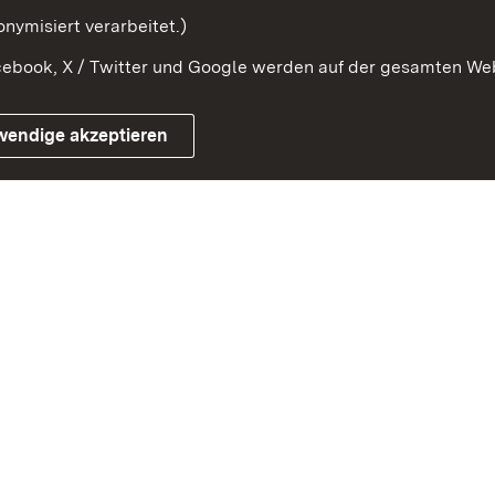
nymisiert verarbeitet.)
ebook, X / Twitter und Google werden auf der gesamten Webs
Impressum
Kontakt
Benutzungshinweise
Netiqu
wendige akzeptieren