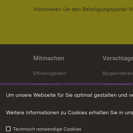
Abonnieren Sie den Beteiligungsportal-N
Mitmachen
Vorschlag
Effizienzgesetz
Bürgerrefere
Dienst- und
Abgeordnete
Versorgungsbezüge
Um unsere Webseite für Sie optimal gestalten und v
Bürgerbeauft
Kommunale Verfahren
Petition
Weitere Informationen zu Cookies erhalten Sie in un
Weitere
Volksantrag
Beteiligungsprozesse
Technisch notwendige Cookies
Volksabstim