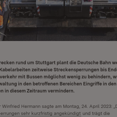
recken rund um Stuttgart plant die Deutsche Bahn 
Kabelarbeiten zeitweise Streckensperrungen bis End
verkehr mit Bussen möglichst wenig zu behindern, wi
altung in den betroffenen Bereichen Eingriffe in de
en in diesem Zeitraum vermindern.
r Winfried Hermann sagte am Montag, 24. April 2023: „
 neuem Fenster)
errungen sehr kurzfristig angekündigt
und trägt die