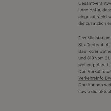
Gesamtverantwor
Land dafür, das
eingeschränkt w
die zusätzlich 
Das Ministeriu
Straßenbaubehör
Bau- oder Betri
und 313 vom 21. 
weitestgehend i
Den Verkehrstei
VerkehrsInfo B
Dort können wei
sowie die aktue