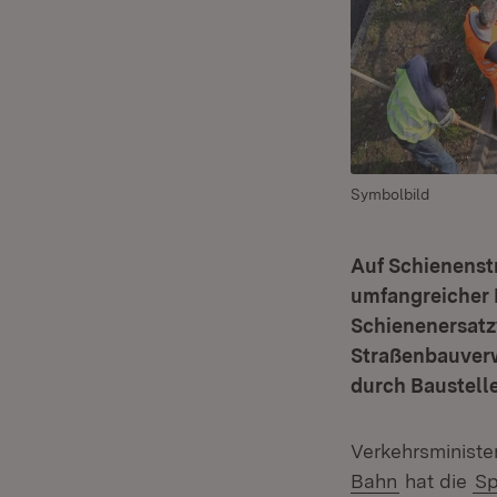
Symbolbild
Auf Schienenst
umfangreicher 
Schienenersatz
Straßenbauverw
durch Baustell
Verkehrsministe
(Öffnet in
Bahn
hat die
Sp