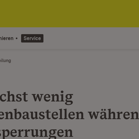
mieren
Service
eilung
chst wenig
enbaustellen währe
perrungen