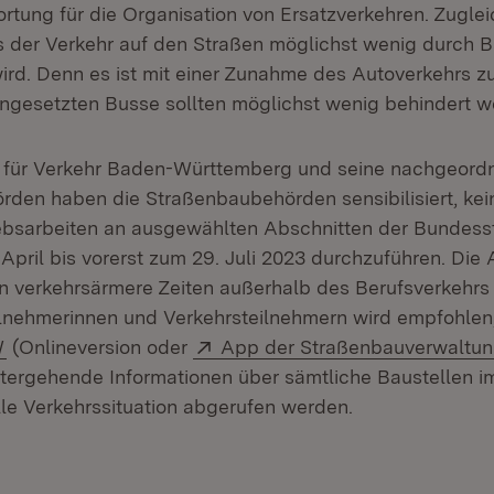
tung für die Organisation von Ersatzverkehren. Zuglei
s der Verkehr auf den Straßen möglichst wenig durch B
ird. Denn es ist mit einer Zunahme des Autoverkehrs z
eingesetzten Busse sollten möglichst wenig behindert w
m für Verkehr Baden-Württemberg und seine nachgeord
den haben die Straßenbaubehörden sensibilisiert, kei
ebsarbeiten an ausgewählten Abschnitten der Bundesst
April bis vorerst zum 29. Juli 2023 durchzuführen. Die 
n verkehrsärmere Zeiten außerhalb des Berufsverkehrs
lnehmerinnen und Verkehrsteilnehmern wird empfohlen
(Öffnet in neuem Fenster)
Extern:
W
(Onlineversion oder
App der Straßenbauverwaltu
tergehende Informationen über sämtliche Baustellen i
lle Verkehrssituation abgerufen werden.