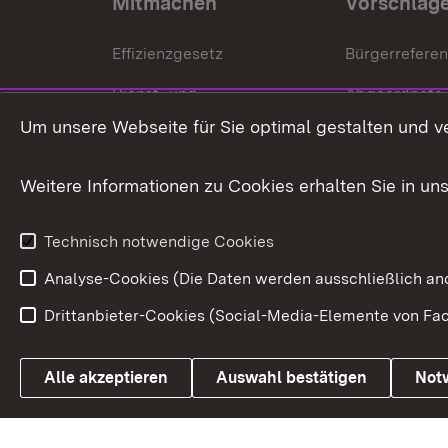
Mitmachen
Vorschlag
Effizienzgesetz
Bürgerrefere
Dienst- und
Abgeordnete
Versorgungsbezüge
Um unsere Webseite für Sie optimal gestalten und v
Bürgerbeauft
Kommunale Verfahren
Petition
Weitere Informationen zu Cookies erhalten Sie in un
Weitere
Volksantrag
Beteiligungsprozesse
Technisch notwendige Cookies
Volksabstim
Analyse-Cookies (Die Daten werden ausschließlich ano
Drittanbieter-Cookies (Social-Media-Elemente von Fac
Link zum Landesportal
Alle akzeptieren
Auswahl bestätigen
Not