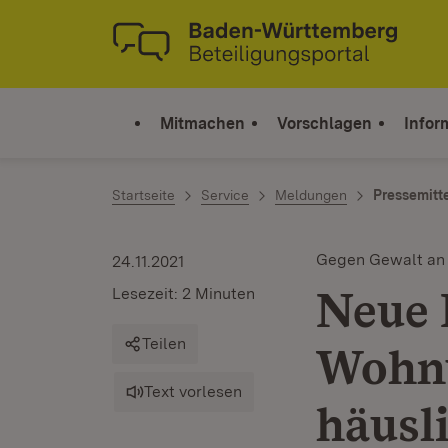
Zum Inhalt springen
Link zur Startseite
Mitmachen
Vorschlagen
Infor
Startseite
Service
Meldungen
Pressemitt
Gegen Gewalt an
24.11.2021
Neue 
Lesezeit: 2 Minuten
Teilen
Wohnu
Text vorlesen
häusl