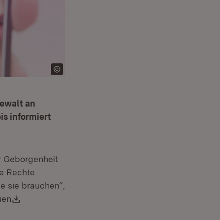
Gewalt an
s informiert
er Geborgenheit
re Rechte
ie sie brauchen“,
Download:
uen
fnet in neuem Fenster)