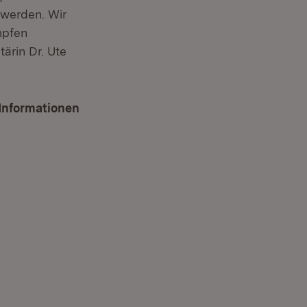
 werden. Wir
mpfen
ärin Dr. Ute
„Informationen
 in neuem Fenster)