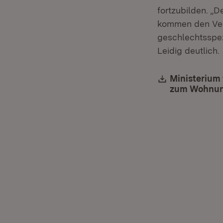
fortzubilden. „
kommen den Ver
geschlechtsspez
Leidig deutlich.
Download:
Ministerium 
zum Wohnung