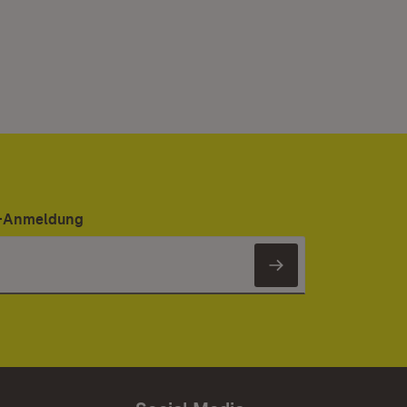
er-Anmeldung
Newsletter 