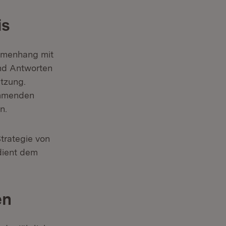
is
ammenhang mit
nd Antworten
ützung.
kommenden
n.
trategie von
dient dem
en