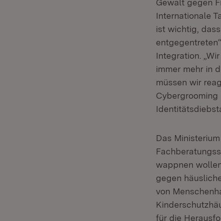
Gewalt gegen Fra
Internationale
ist wichtig, da
entgegentreten“,
Integration. „W
immer mehr in d
müssen wir reagi
Cybergrooming (
Identitätsdiebs
Das Ministerium 
Fachberatungsst
wappnen wollen.
gegen häusliche
von Menschenha
Kinderschutzhäus
für die Herausfo