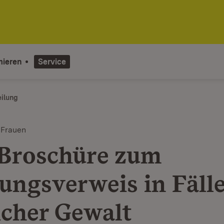
mieren
Service
eilung
 Frauen
Broschüre zum
ngsverweis in Fäll
icher Gewalt