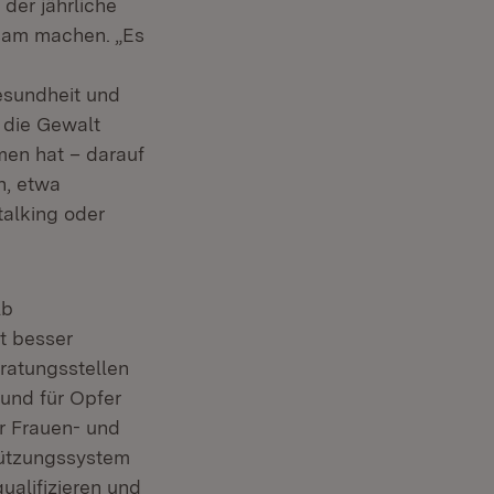
der jährliche
sam machen. „Es
Gesundheit und
 die Gewalt
men hat – darauf
n, etwa
alking oder
lb
t besser
eratungsstellen
 und für Opfer
r Frauen- und
stützungssystem
ualifizieren und