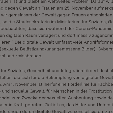
uen ist und bleibt ein weltweites Problem. Darauf will 
 Tag gegen Gewalt an Frauen am 25. November aufmerk
ss wir gemeinsam der Gewalt gegen Frauen entschieden
 so die Staatssekretärin im Ministerium für Soziales, 
ir beobachten, dass sich während der Corona-Pandemie
en digitalen Raum verlagert und dort massiv zugenom
eren.“ Die digitale Gewalt umfasst viele Angriffsforme
sexuelle Belästigung/unangemessene Bilder), Cyberst
tahl und -missbrauch.
für Soziales, Gesundheit und Integration fördert desha
ellen, die sich für die Bekämpfung von digitaler Gewal
 Am 1. November ist hierfür eine Förderlinie für Fachb
 und sexuelle Gewalt, für Menschen in der Prostitution
ndel zum Zwecke der sexuellen Ausbeutung sowie de
er in Kraft getreten. Ziel ist es, das Hilfe- und Unter
rderungen durch digitale Gewalt zu sensibilisieren, zu q