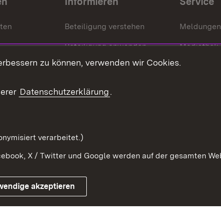
en
Informieren
Service
nten
Beteiligung verstehen
Meldungen
Beteiligung anwenden
Mediathek
erbessern zu können, verwenden wir Cookies.
ragte
Beteiligung stärken
Publikatio
Beteiligung erleben
Glossar
serer
Datenschutzerklärung
.
Beteiligung erforschen
mung
nymisiert verarbeitet.)
ebook, X / Twitter und Google werden auf der gesamten Webs
Impressum
Kontakt
Benutzungshinweise
Netiqu
wendige akzeptieren