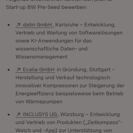
Start-up BW Pre-Seed bewerben:
Extern:
(Öffnet in neuem Fenster)
datin GmbH
, Karlsruhe – Entwicklung,
Vertrieb und Wartung von Softwarelösungen
sowie KI-Anwendungen für das
wissenschaftliche Daten- und
Wissensmanagement
Extern:
(Öffnet in neuem Fenster)
Ecalia GmbH
in Gründung, Stuttgart –
Herstellung und Verkauf technologisch
innovativer Kompressoren zur Steigerung der
Energieeffizienz beispielsweise beim Betrieb
von Wärmepumpen
Extern:
(Öffnet in neuem Fenster)
INCLUSYS UG
, Würzburg – Entwicklung
und Vertrieb von Produkten („Zeitkompass“-
Watch und -App) zur Unterstützung von