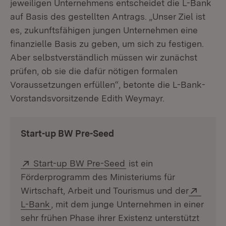
jeweiligen Unternehmens entscheidet die L-Bank
auf Basis des gestellten Antrags. „Unser Ziel ist
es, zukunftsfähigen jungen Unternehmen eine
finanzielle Basis zu geben, um sich zu festigen.
Aber selbstverständlich müssen wir zunächst
prüfen, ob sie die dafür nötigen formalen
Voraussetzungen erfüllen“, betonte die L-Bank-
Vorstandsvorsitzende Edith Weymayr.
Start-up BW Pre-Seed
Extern:
(Öffnet in neuem Fenste
Start-up BW Pre-Seed
ist ein
Förderprogramm des Ministeriums für
Extern
Wirtschaft, Arbeit und Tourismus und der
(Öffnet in neuem Fenster)
L-Bank
, mit dem junge Unternehmen in einer
sehr frühen Phase ihrer Existenz unterstützt