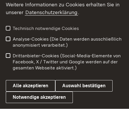
Weitere Informationen zu Cookies erhalten Sie in
X / Twitter
unserer
Datenschutzerklärung
.
Youtube
Technisch notwendige Cookies
Zum 
Analyse-Cookies (Die Daten werden ausschließlich
Impressum
Kontakt
anonymisiert verarbeitet.)
Benutzungshinweise
Netiquette
Drittanbieter-Cookies (Social-Media-Elemente von
Barrierefreiheit
Datenschutz
Facebook, X / Twitter und Google werden auf der
gesamten Webseite aktiviert.)
Cookies
Alle akzeptieren
Auswahl bestätigen
Notwendige akzeptieren
Link zum Landesportal