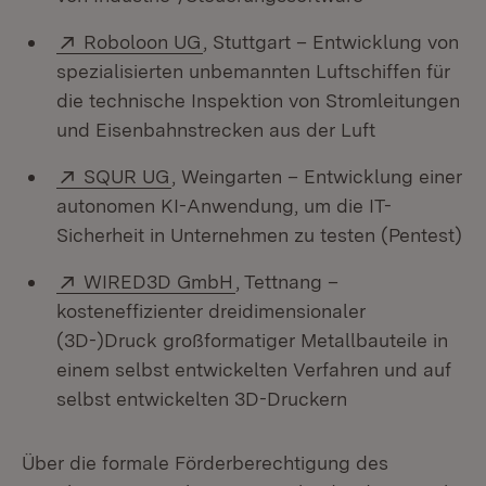
Extern:
(Öffnet in neuem Fenster)
Roboloon UG
, Stuttgart – Entwicklung von
spezialisierten unbemannten Luftschiffen für
die technische Inspektion von Stromleitungen
und Eisenbahnstrecken aus der Luft
Extern:
(Öffnet in neuem Fenster)
SQUR UG
, Weingarten – Entwicklung einer
autonomen KI-Anwendung, um die IT-
Sicherheit in Unternehmen zu testen (Pentest)
Extern:
(Öffnet in neuem Fenster)
WIRED3D GmbH
, Tettnang –
kosteneffizienter dreidimensionaler
(3D-)Druck großformatiger Metallbauteile in
einem selbst entwickelten Verfahren und auf
selbst entwickelten 3D-Druckern
Über die formale Förderberechtigung des