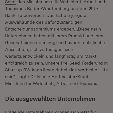
(Öffnet in neuem Fenster)
Seed
des Ministeriums für Wirtschaft, Arbeit und
Extern:
Tourismus Baden-Württemberg und der
L-
(Öffnet in neuem Fenster)
Bank
zu bewerben. Das hat die jüngste
Auswahlrunde des dafür zuständigen
Entscheidungsgremiums ergeben. „Diese neun
Unternehmen haben mit ihrem Produkt und ihrer
Geschäftsidee überzeugt und haben realistische
Aussichten, sich zu festigen, sich
weiterzuentwickeln und langfristig am Markt
erfolgreich zu sein. Unsere Pre-Seed-Förderung in
Start-up BW kann ihnen dabei eine wertvolle Hilfe
sein“, sagte Dr. Nicole Hoffmeister-Kraut,
Ministerin für Wirtschaft, Arbeit und Tourismus.
Die ausgewählten Unternehmen
Folgende Unternehmen können sich jetzt für