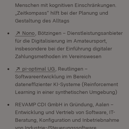
Menschen mit kognitiven Einschränkungen.
„Zeitkompass“ hilft bei der Planung und
Gestaltung des Alltags
Extern:
(Öffnet in neuem Fenster)
Nono
, Bötzingen – Dienstleistungsanbieter
für die Digitalisierung im Amateursport,
insbesondere bei der Einführung digitaler
Zahlungsmethoden im Vereinswesen
Extern:
(Öffnet in neuem Fenster)
pi-optimal UG
, Reutlingen –
Softwareentwicklung im Bereich
dateneffizienter KI-Systeme (Reinforcement
Learning in einer synthetischen Umgebung)
REVAMP CDI GmbH in Gründung, Aalen –
Entwicklung und Vertrieb von Software, IT-
Beratung, Konfiguration und Inbetriebnahme
von Industrie-/Steuerungssoftware