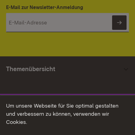
E-Mail zur Newsletter-Anmeldung
News
Themenübersicht
Social Media
Um unsere Webseite für Sie optimal gestalten
und verbessern zu können, verwenden wir
Facebook
Cookies.
Flickr