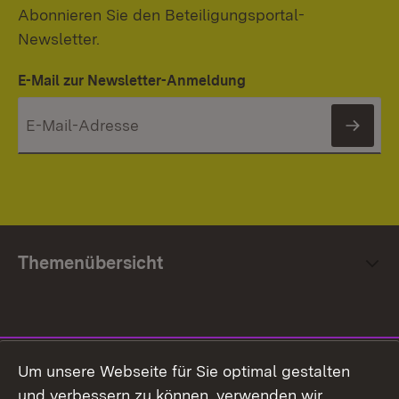
Abonnieren Sie den Beteiligungsportal-
Newsletter.
E-Mail zur Newsletter-Anmeldung
News
Themenübersicht
Social Media
Um unsere Webseite für Sie optimal gestalten
und verbessern zu können, verwenden wir
Facebook