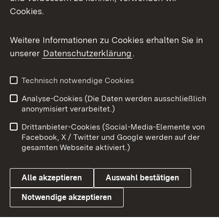
Cookies.
Flickr
Weitere Informationen zu Cookies erhalten Sie in
X / Twitter
unserer
Datenschutzerklärung
.
Youtube
Technisch notwendige Cookies
Zum 
Analyse-Cookies (Die Daten werden ausschließlich
Impressum
Kontakt
anonymisiert verarbeitet.)
Benutzungshinweise
Netiquette
Drittanbieter-Cookies (Social-Media-Elemente von
Barrierefreiheit
Datenschutz
Facebook, X / Twitter und Google werden auf der
gesamten Webseite aktiviert.)
Cookies
Alle akzeptieren
Auswahl bestätigen
Notwendige akzeptieren
Link zum Landesportal