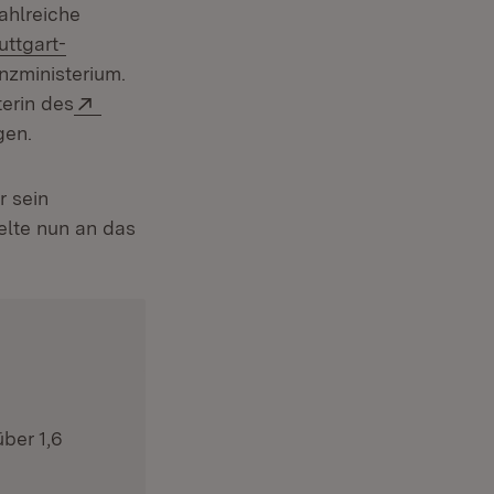
nster)
ahlreiche
uttgart-
anzministerium.
Extern:
terin des
gen.
r sein
elte nun an das
ber 1,6