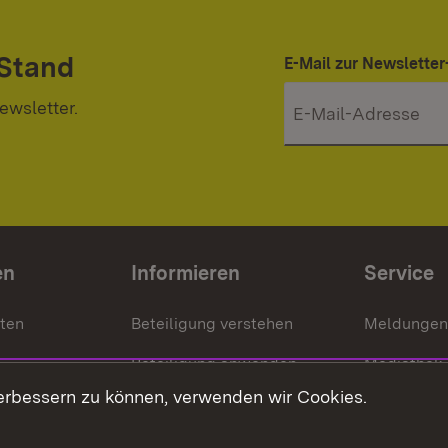
 Stand
E-Mail zur Newslett
ewsletter.
en
Informieren
Service
nten
Beteiligung verstehen
Meldungen
Beteiligung anwenden
Mediathek
erbessern zu können, verwenden wir Cookies.
ragte
Beteiligung stärken
Publikatio
Beteiligung erleben
Glossar