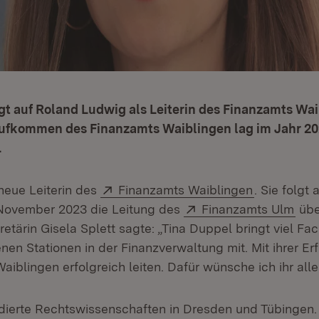
gt auf Roland Ludwig als Leiterin des Finanzamts Wa
fkommen des Finanzamts Waiblingen lag im Jahr 202
.
Extern:
(Öffnet in 
 neue Leiterin des
Finanzamts Waiblingen
. Sie folgt
Extern:
(Öff
 November 2023 die Leitung des
Finanzamts Ulm
übe
etärin Gisela Splett sagte: „Tina Duppel bringt viel F
nen Stationen in der Finanzverwaltung mit. Mit ihrer Er
iblingen erfolgreich leiten. Dafür wünsche ich ihr alle
dierte Rechtswissenschaften in Dresden und Tübingen.