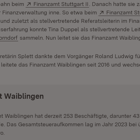
Extern:
(Öffnet in neuem Fe
fbahn beim
Finanzamt Stuttgart II
. Danach hatte sie z
Extern:
er Finanzverwaltung inne. So etwa beim
Finanzamt St
(Öffnet in neuem Fenster)
und zuletzt als stellvertretende Referatsleiterin im Fin
serfahrung konnte Tina Duppel als stellvertretende Lei
(Öffnet in neuem Fenster)
orndorf
sammeln. Nun leitet sie das Finanzamt Waiblin
retärin Splett dankte dem Vorgänger Roland Ludwig fü
leitete das Finanzamt Waiblingen seit 2016 und wechs
t Waiblingen
 Waiblingen hat derzeit 253 Beschäftigte, darunter 43
e. Das Gesamtsteueraufkommen lag im Jahr 2023 bei ü
o.