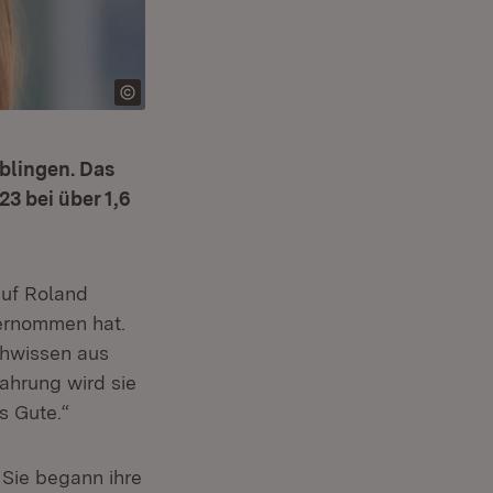
iblingen. Das
3 bei über 1,6
neuem Fenster)
 auf Roland
net in neuem Fenster)
rnommen hat.
achwissen aus
fahrung wird sie
s Gute.“
 Sie begann ihre