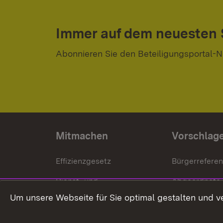
Immer auf dem neuesten
Abonnieren Sie den Beteiligungsportal-N
Mitmachen
Vorschlag
Effizienzgesetz
Bürgerrefere
Dienst- und
Abgeordnete
Versorgungsbezüge
Um unsere Webseite für Sie optimal gestalten und v
Bürgerbeauft
Kommunale Verfahren
Petition