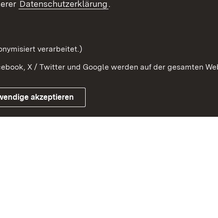
serer
Datenschutzerklärung
.
Beteiligung erforschen
mung
nymisiert verarbeitet.)
ebook, X / Twitter und Google werden auf der gesamten Webs
Impressum
Kontakt
Benutzungshinweise
Netiqu
wendige akzeptieren