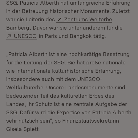
SSG. Patricia Alberth hat umfangreiche Erfahrung
in der Betreuung historischer Monumente. Zuletzt
Extern:
war sie Leiterin des
Zentrums Welterbe
(Öffnet in neuem Fenster)
Bamberg
. Davor war sie unter anderem für die
Extern:
(Öffnet in neuem Fenster)
UNESCO
in Paris und Bangkok tätig.
„Patricia Alberth ist eine hochkarätige Besetzung
für die Leitung der SSG. Sie hat große nationale
wie internationale kulturhistorische Erfahrung,
insbesondere auch mit dem UNESCO-
Weltkulturerbe. Unsere Landesmonumente sind
bedeutender Teil des kulturellen Erbes des
Landes, ihr Schutz ist eine zentrale Aufgabe der
SSG. Dafür wird die Expertise von Patricia Alberth
sehr nützlich sein", so Finanzstaatssekretärin
Gisela Splett.