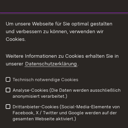
Social Media
Um unsere Webseite für Sie optimal gestalten
und verbessern zu können, verwenden wir
Facebook
Cookies.
Flickr
Weitere Informationen zu Cookies erhalten Sie in
X / Twitter
unserer
Datenschutzerklärung
.
Youtube
Technisch notwendige Cookies
Zum 
Analyse-Cookies (Die Daten werden ausschließlich
Impressum
Kontakt
anonymisiert verarbeitet.)
Benutzungshinweise
Netiquette
Drittanbieter-Cookies (Social-Media-Elemente von
Barrierefreiheit
Datenschutz
Facebook, X / Twitter und Google werden auf der
gesamten Webseite aktiviert.)
Cookies