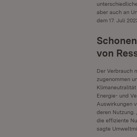
unterschiedlich
aber auch an Un
dem 17. Juli 20
Schonend
von Res
Der Verbrauch n
zugenommen und 
Klimaneutralitä
Energie- und Ve
Auswirkungen ve
deren Nutzung. „
die effiziente 
sagte Umweltmini