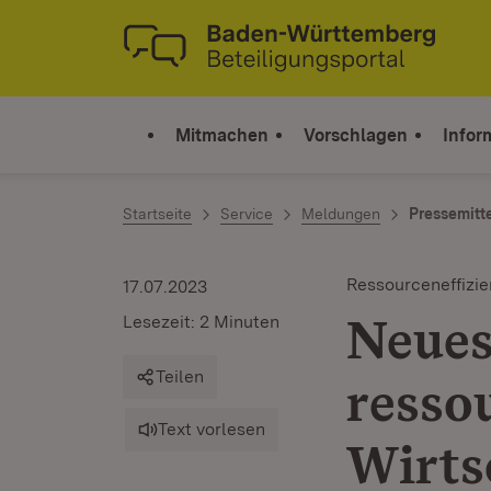
Zum Inhalt springen
Link zur Startseite
Mitmachen
Vorschlagen
Infor
Startseite
Service
Meldungen
Pressemitt
Ressourceneffizie
17.07.2023
Neues
Lesezeit: 2 Minuten
Teilen
resso
Text vorlesen
Wirts