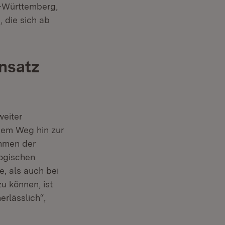
n-Württemberg,
 die sich ab
nsatz
weiter
dem Weg hin zur
ahmen der
logischen
, als auch bei
u können, ist
rlässlich“,