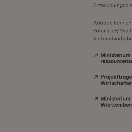
Entwicklungsein
Anträge können 
Potenzial-/Mach
Verbundvorhab
Extern:
Ministerium 
ressourcensc
Extern:
Projektträge
Wirtschafte
Extern:
Ministerium 
Württember