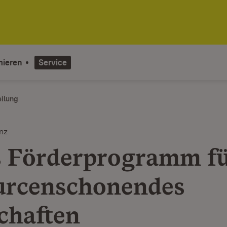
mieren
Service
eilung
nz
 Förderprogramm f
urcenschonendes
chaften