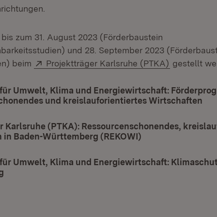
richtungen.
bis zum 31. August 2023 (Förderbaustein
barkeitsstudien) und 28. September 2023 (Förderbaus
Extern:
(Öffnet in 
en) beim
Projektträger Karlsruhe (PTKA)
gestellt we
für Umwelt, Klima und Energiewirtschaft: Förderpro
honendes und kreislauforientiertes Wirtschaften
(Öf
r Karlsruhe (PTKA): Ressourcenschonendes, kreislauf
n in Baden-Württemberg (REKOWI)
(Öffnet in neuem 
für Umwelt, Klima und Energiewirtschaft: Klimaschut
g
(Öffnet in neuem Fenster)