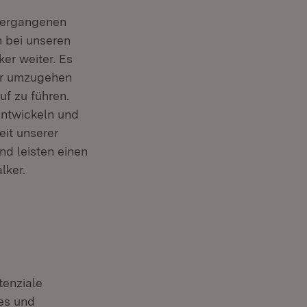
vergangenen
 bei unseren
er weiter. Es
er umzugehen
uf zu führen.
entwickeln und
eit unserer
d leisten einen
lker.
enziale
es und