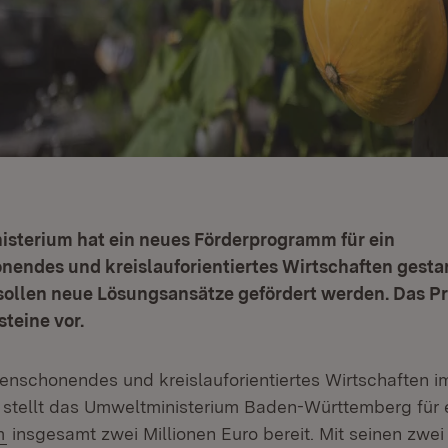
sterium hat ein neues Förderprogramm für ein
endes und kreislauforientiertes Wirtschaften gestar
 sollen neue Lösungsansätze gefördert werden. Das P
teine vor.
enschonendes und kreislauforientiertes Wirtschaften i
 stellt das Umweltministerium Baden-Württemberg für 
(Öffnet in neuem Fenster)
m
insgesamt zwei Millionen Euro bereit. Mit seinen zwei