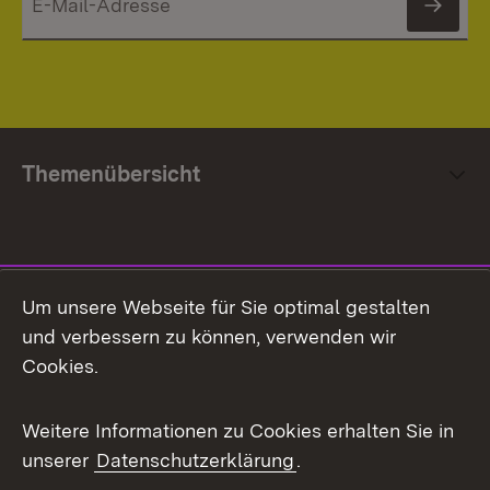
News
Themenübersicht
Social Media
Um unsere Webseite für Sie optimal gestalten
und verbessern zu können, verwenden wir
Facebook
Cookies.
Flickr
Weitere Informationen zu Cookies erhalten Sie in
X / Twitter
unserer
Datenschutzerklärung
.
Youtube