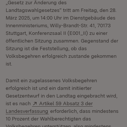
„Gesetz zur Änderung des
Landtagswahlgesetzes“ tritt am Freitag, den 28.
März 2025, um 14:00 Uhr im Dienstgebäude des
Innenministeriums, Willy-Brandt-Str. 41, 70173
Stuttgart, Konferenzsaal II (E001_II) zu einer
öffentlichen Sitzung zusammen. Gegenstand der
Sitzung ist die Feststellung, ob das
Volksbegehren erfolgreich zustande gekommen
ist.
Damit ein zugelassenes Volksbegehren
erfolgreich ist und ein damit initiierter
Gesetzentwurf in den Landtag eingebracht wird,
Extern:
ist es nach
Artikel 59 Absatz 3 der
(Öffnet in neuem Fenster)
Landesverfassung
erforderlich, dass mindestens
10 Prozent der Wahlberechtigten das
Volksbegehren unterstützen, also mindestens