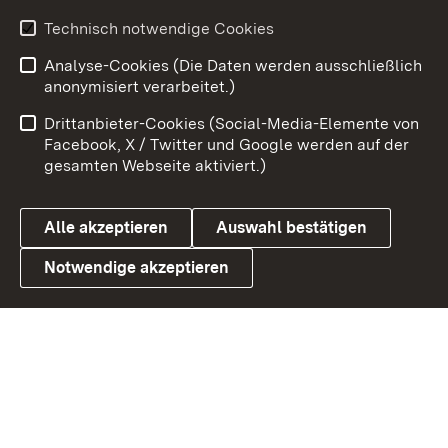
Technisch notwendige Cookies
Zum 
Analyse-Cookies (Die Daten werden ausschließlich
Impressum
Kontakt
anonymisiert verarbeitet.)
Benutzungshinweise
Netiquette
Drittanbieter-Cookies (Social-Media-Elemente von
Barrierefreiheit
Datenschutz
Facebook, X / Twitter und Google werden auf der
gesamten Webseite aktiviert.)
Cookies
Alle akzeptieren
Auswahl bestätigen
Notwendige akzeptieren
Link zum Landesportal