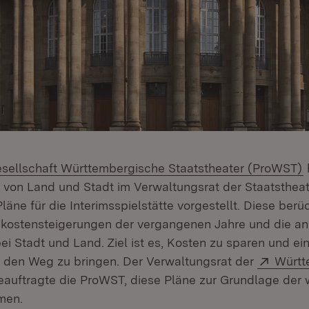
(
esellschaft Württembergische Staatstheater (ProWST)
 von Land und Stadt im Verwaltungsrat der Staatstheat
läne für die Interimsspielstätte vorgestellt. Diese berü
ukostensteigerungen der vergangenen Jahre und die a
i Stadt und Land. Ziel ist es, Kosten zu sparen und ei
Extern
f den Weg zu bringen. Der Verwaltungsrat der
Württ
ffnet in neuem Fenster)
auftragte die ProWST, diese Pläne zur Grundlage der 
hmen.