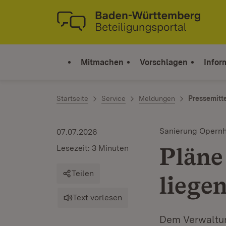
Zum Inhalt springen
Link zur Startseite
Mitmachen
Vorschlagen
Infor
Startseite
Service
Meldungen
Pressemitt
Sanierung Opern
07.07.2026
Pläne 
Lesezeit: 3 Minuten
Teilen
liege
Text vorlesen
Dem Verwaltun