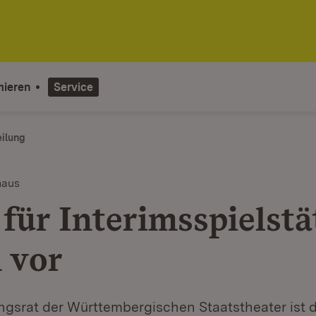
mieren
Service
eilung
haus
für Interimsspielstä
n vor
gsrat der Württembergischen Staatstheater ist d