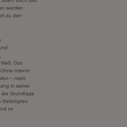
 allem auch das
sen werden
art zu den
s
 und
,
 Welt. Das
 Ohne Interim
rden – mehr
ang in seiner
t die Grundlage
 Beteiligten
und im