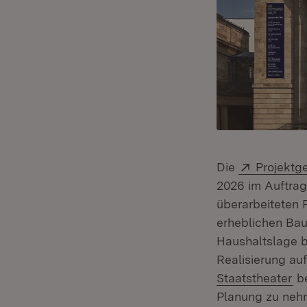
Extern:
Die
Projektg
2026 im Auftrag
überarbeiteten P
erheblichen Ba
Haushaltslage be
Realisierung au
(Ö
Staatstheater
be
Planung zu ne