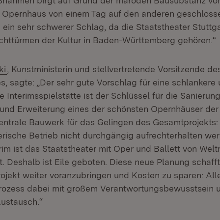
ahmen birgt auf Grund der maroden Bausubstanz vor
as Opernhaus von einem Tag auf den anderen geschlos
 ein sehr schwerer Schlag, da die Staatstheater Stuttg
chttürmen der Kultur in Baden-Württemberg gehören.“
ki
, Kunstministerin und stellvertretende Vorsitzende de
s, sagte: „Der sehr gute Vorschlag für eine schlankere
 Interimsspielstätte ist der Schlüssel für die Sanierung
und Erweiterung eines der schönsten Opernhäuser der
 zentrale Bauwerk für das Gelingen des Gesamtprojekts:
erische Betrieb nicht durchgängig aufrechterhalten we
im ist das Staatstheater mit Oper und Ballett von Weltr
t. Deshalb ist Eile geboten. Diese neue Planung schaff
rojekt weiter voranzubringen und Kosten zu sparen: Alle
Prozess dabei mit großem Verantwortungsbewusstsein 
ustausch.“