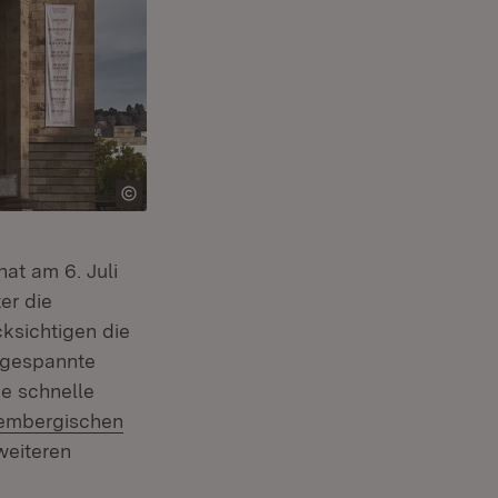
Öffnet in neuem Fenster)
hat am 6. Juli
er die
cksichtigen die
ngespannte
ne schnelle
:
embergischen
weiteren