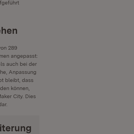
fgeführt
ehen
von 289
hmen angepasst:
ls auch bei der
äche, Anpassung
t bleibt, dass
rden können,
aker City. Dies
dar.
iterung