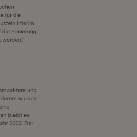
ischen
e für die
ustein Interim
f die Sanierung
t werden.“
kompaktere und
 anderem wurden
eine
an bleibt es
ahr 2033. Der