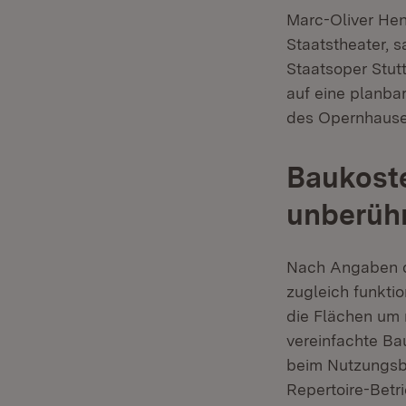
Marc-Oliver Hen
Staatstheater, s
Staatsoper Stutt
auf eine planba
des Opernhauses
Baukoste
unberüh
Nach Angaben d
zugleich funkti
die Flächen um 
vereinfachte Ba
beim Nutzungsbe
Repertoire-Betr