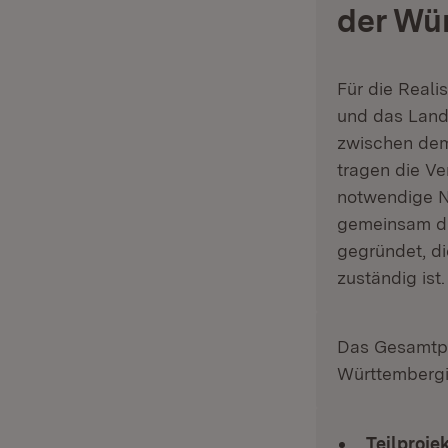
der Wü
Für die Reali
und das Land
zwischen dem
tragen die Ve
notwendige N
gemeinsam di
gegründet, di
zuständig ist.
Das Gesamtpr
Württembergis
Teilprojek