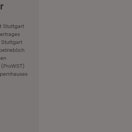
r
 Stuttgart
ertrages
Stuttgart
betrieblich
ben
r (ProWST)
 Opernhauses