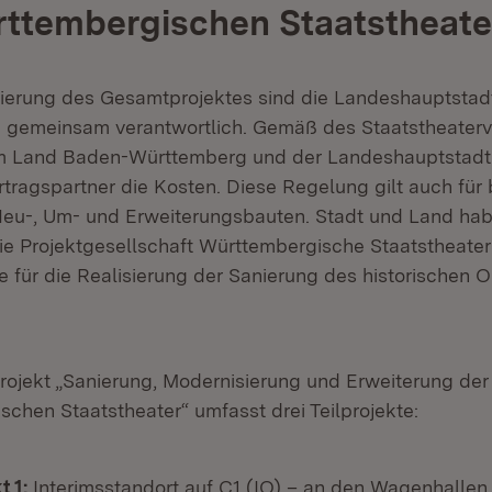
rttembergischen Staatstheate
sierung des Gesamtprojektes sind die Landeshauptstadt
 gemeinsam verantwortlich. Gemäß des Staatstheaterv
 Land Baden-Württemberg und der Landeshauptstadt 
rtragspartner die Kosten. Diese Regelung gilt auch für 
eu-, Um- und Erweiterungsbauten. Stadt und Land ha
e Projektgesellschaft Württembergische Staatstheate
e für die Realisierung der Sanierung des historischen
ojekt „Sanierung, Modernisierung und Erweiterung der
chen Staatstheater“ umfasst drei Teilprojekte:
t 1:
Interimsstandort auf C1 (IO) – an den Wagenhallen