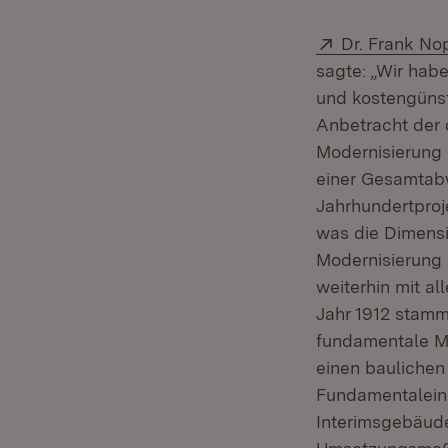
Extern:
Dr. Frank No
sagte: „Wir hab
und kostengünst
Anbetracht der 
Modernisierung d
einer Gesamtabw
Jahrhundertproj
was die Dimensi
Modernisierung d
weiterhin mit al
Jahr 1912 stamm
fundamentale Mä
einen baulichen
Fundamentaleing
Interimsgebäude