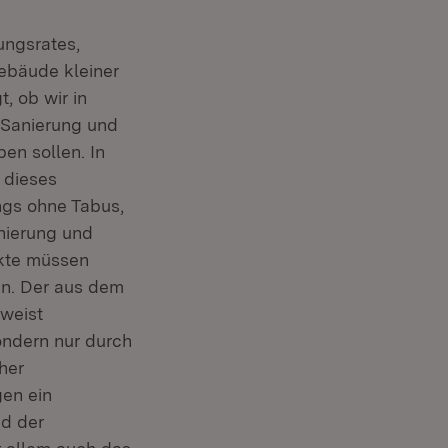
ungsrates,
ebäude kleiner
, ob wir in
 Sanierung und
ben sollen. In
 dieses
ngs ohne Tabus,
nierung und
jekte müssen
den. Der aus dem
(Öffnet in neuem Fenster)
weist
ondern nur durch
her
gen ein
nd der