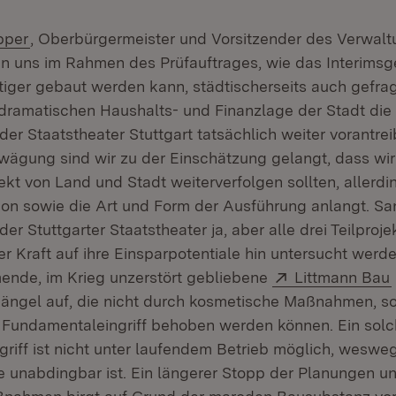
(Öffnet in neuem Fenster)
pper
, Oberbürgermeister und Vorsitzender des Verwalt
en uns im Rahmen des Prüfauftrages, wie das Interimsg
iger gebaut werden kann, städtischerseits auch gefragt
dramatischen Haushalts- und Finanzlage der Stadt die
er Staatstheater Stuttgart tatsächlich weiter vorantrei
ägung sind wir zu der Einschätzung gelangt, dass wir
ekt von Land und Stadt weiterverfolgen sollten, allerdi
on sowie die Art und Form der Ausführung anlangt. Sa
er Stuttgarter Staatstheater ja, aber alle drei Teilpro
ler Kraft auf ihre Einsparpotentiale hin untersucht wer
Extern:
ende, im Krieg unzerstört gebliebene
Littmann Bau
ngel auf, die nicht durch kosmetische Maßnahmen, s
 Fundamentaleingriff behoben werden können. Ein solc
riff ist nicht unter laufendem Betrieb möglich, weswe
 unabdingbar ist. Ein längerer Stopp der Planungen u