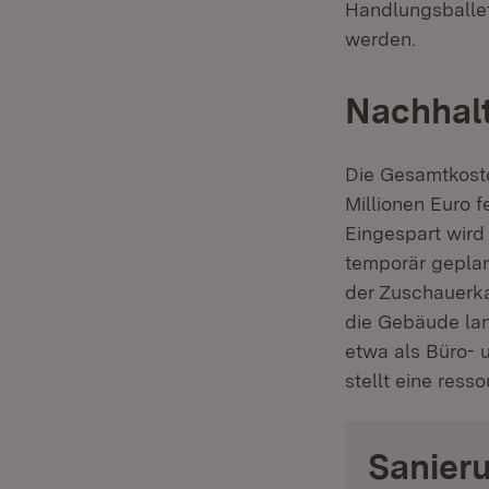
Handlungsballet
werden.
Nachhalt
Die Gesamtkoste
Millionen Euro 
Eingespart wird
temporär geplan
der Zuschauerka
die Gebäude lan
etwa als Büro- 
stellt eine res
Sanier