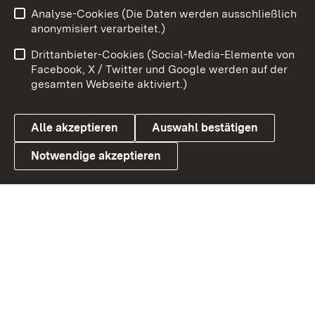
Analyse-Cookies (Die Daten werden ausschließlich
Impressum
Kontakt
anonymisiert verarbeitet.)
Benutzungshinweise
Netiquette
Drittanbieter-Cookies (Social-Media-Elemente von
Barrierefreiheit
Datenschutz
Facebook, X / Twitter und Google werden auf der
gesamten Webseite aktiviert.)
Cookies
Alle akzeptieren
Auswahl bestätigen
Notwendige akzeptieren
Link zum Landesportal