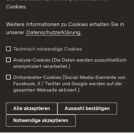
Cookies.
Flickr
Weitere Informationen zu Cookies erhalten Sie in
X / Twitter
unserer
Datenschutzerklärung
.
Youtube
Technisch notwendige Cookies
Zum 
Analyse-Cookies (Die Daten werden ausschließlich
Impressum
Kontakt
anonymisiert verarbeitet.)
Benutzungshinweise
Netiquette
Drittanbieter-Cookies (Social-Media-Elemente von
Barrierefreiheit
Datenschutz
Facebook, X / Twitter und Google werden auf der
gesamten Webseite aktiviert.)
Cookies
Alle akzeptieren
Auswahl bestätigen
Notwendige akzeptieren
Link zum Landesportal