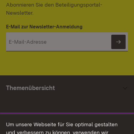
Abonnieren Sie den Beteiligungsportal-
Newsletter.
E-Mail zur Newsletter-Anmeldung
News
Themenübersicht
Social Media
Um unsere Webseite für Sie optimal gestalten
und verbessern zu können, verwenden wir
Facebook