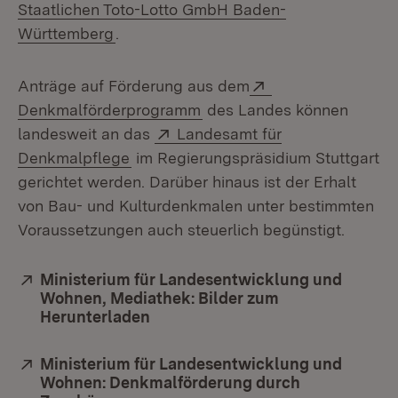
Staatlichen Toto-Lotto GmbH Baden-
(Öffnet in neuem Fenster)
Württemberg
.
Extern:
Anträge auf Förderung aus dem
(Öffnet in neuem Fenster)
Denkmalförderprogramm
des Landes können
Extern:
landesweit an das
Landesamt für
(Öffnet in neuem Fenster)
Denkmalpflege
im Regierungspräsidium Stuttgart
gerichtet werden. Darüber hinaus ist der Erhalt
von Bau- und Kulturdenkmalen unter bestimmten
Voraussetzungen auch steuerlich begünstigt.
Extern:
Ministerium für Landesentwicklung und
Wohnen, Mediathek: Bilder zum
Herunterladen
(Öffnet in neuem Fenster)
Extern:
Ministerium für Landesentwicklung und
Wohnen: Denkmalförderung durch