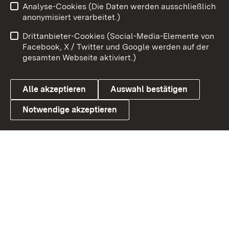
Analyse-Cookies (Die Daten werden ausschließlich
Impressum
Kontakt
anonymisiert verarbeitet.)
Benutzungshinweise
Netiquette
Drittanbieter-Cookies (Social-Media-Elemente von
Barrierefreiheit
Datenschutz
Facebook, X / Twitter und Google werden auf der
gesamten Webseite aktiviert.)
Cookies
Alle akzeptieren
Auswahl bestätigen
Notwendige akzeptieren
Link zum Landesportal