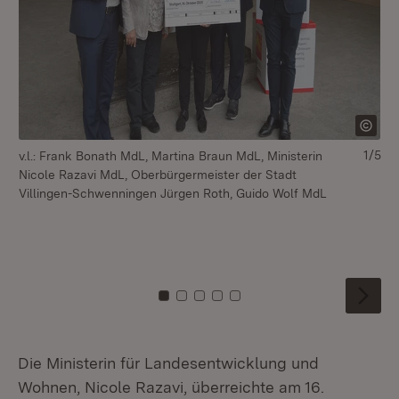
1/5
v.l.: Frank Bonath MdL, Martina Braun MdL, Ministerin
v.l
Nicole Razavi MdL, Oberbürgermeister der Stadt
Md
Villingen-Schwenningen Jürgen Roth, Guido Wolf MdL
Ki
St
Re
Ga
Zu Kachel: 0
Zu Kachel: 1
Zu Kachel: 2
Zu Kachel: 3
Zu Kachel: 4
Die Ministerin für Landesentwicklung und
Wohnen, Nicole Razavi, überreichte am 16.