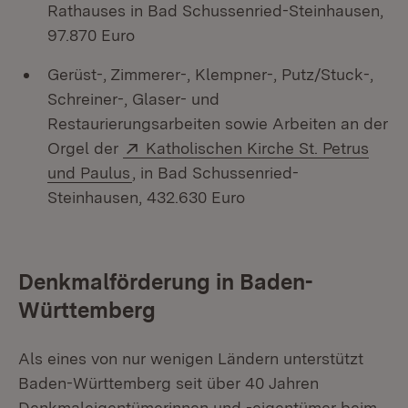
Rathauses in Bad Schussenried-Steinhausen,
97.870 Euro
Gerüst-, Zimmerer-, Klempner-, Putz/Stuck-,
Schreiner-, Glaser- und
Restaurierungsarbeiten sowie Arbeiten an der
Extern:
Orgel der
Katholischen Kirche St. Petrus
(Öffnet in neuem Fenster)
und Paulus
, in Bad Schussenried-
Steinhausen, 432.630 Euro
Denkmalförderung in Baden-
Württemberg
Als eines von nur wenigen Ländern unterstützt
Baden-Württemberg seit über 40 Jahren
Denkmaleigentümerinnen und -eigentümer beim