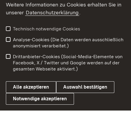
Weitere Informationen zu Cookies erhalten Sie in
X / Twitter
unserer
Datenschutzerklärung
.
Youtube
Technisch notwendige Cookies
Zum 
Analyse-Cookies (Die Daten werden ausschließlich
Impressum
Kontakt
anonymisiert verarbeitet.)
Benutzungshinweise
Netiquette
Drittanbieter-Cookies (Social-Media-Elemente von
Barrierefreiheit
Datenschutz
Facebook, X / Twitter und Google werden auf der
gesamten Webseite aktiviert.)
Cookies
Alle akzeptieren
Auswahl bestätigen
Notwendige akzeptieren
Link zum Landesportal