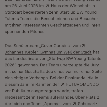
Extern:
(Öffnet 
am 26. Juni 2026 im
Haus der Wirtschaft
in
Stuttgart begeisterten zehn Start-up BW Young
Talents Teams die Besucherinnen und Besucher
mit ihren interessanten Geschäftsideen und ihren
spannenden Pitches.
Extern:
Das Schülerteam „Cover Curtains“ vom
(Öffnet
Johannes-Kepler-Gymnasium Weil der Stadt
hat
das Landesfinale von „Start-up BW Young Talents
2026“ gewonnen. Das Team überzeugte die Jury
mit seiner Geschäftsidee eines von nur einer Seite
einsichtigen Vorhangs. Bei der Finalrunde, die in
Extern:
(Öff
diesem Jahr im Rahmen der
FUTUROMUNDO
vor Publikum ausgetragen wurde, trafen
insgesamt zehn Teams aufeinander. Über Platz 2
Extern:
darf sich das Team „Apomat“ vom
Schubart-