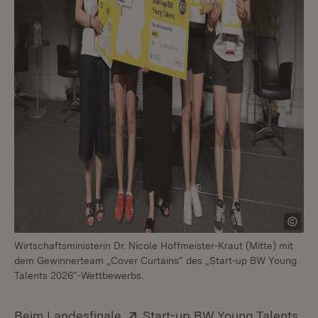
Wirtschaftsministerin Dr. Nicole Hoffmeister-Kraut (Mitte) mit
dem Gewinnerteam „Cover Curtains“ des „Start-up BW Young
Talents 2026“-Wettbewerbs.
Extern:
(Öf
Beim Landesfinale
Start-up BW Young Talents