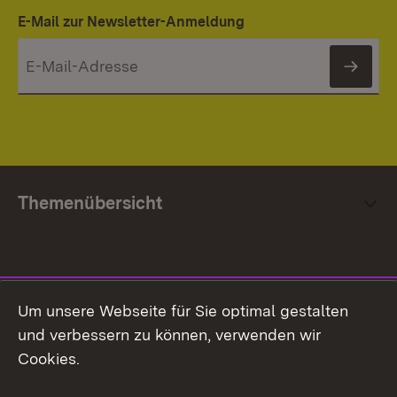
E-Mail zur Newsletter-Anmeldung
News
Themenübersicht
Social Media
Um unsere Webseite für Sie optimal gestalten
und verbessern zu können, verwenden wir
Facebook
Cookies.
Flickr