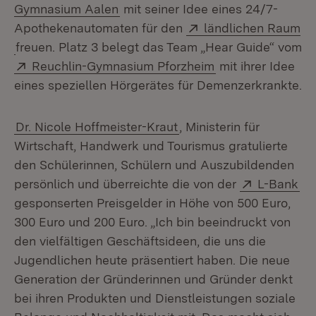
(Öffnet in neuem Fenster)
Gymnasium Aalen
mit seiner Idee eines 24/7-
Extern:
Apothekenautomaten für den
ländlichen Raum
(Öffnet in neuem Fenster)
freuen. Platz 3 belegt das Team „Hear Guide“ vom
Extern:
(Öffnet in neuem 
Reuchlin-Gymnasium Pforzheim
mit ihrer Idee
eines speziellen Hörgerätes für Demenzerkrankte.
Dr. Nicole Hoffmeister-Kraut
, Ministerin für
Wirtschaft, Handwerk und Tourismus gratulierte
den Schülerinnen, Schülern und Auszubildenden
Extern:
(Ö
persönlich und überreichte die von der
L-Bank
gesponserten Preisgelder in Höhe von 500 Euro,
300 Euro und 200 Euro. „Ich bin beeindruckt von
den vielfältigen Geschäftsideen, die uns die
Jugendlichen heute präsentiert haben. Die neue
Generation der Gründerinnen und Gründer denkt
bei ihren Produkten und Dienstleistungen soziale