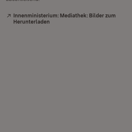
Extern:
Innenministerium: Mediathek: Bilder zum
Herunterladen
(Öffnet in neuem Fenster)