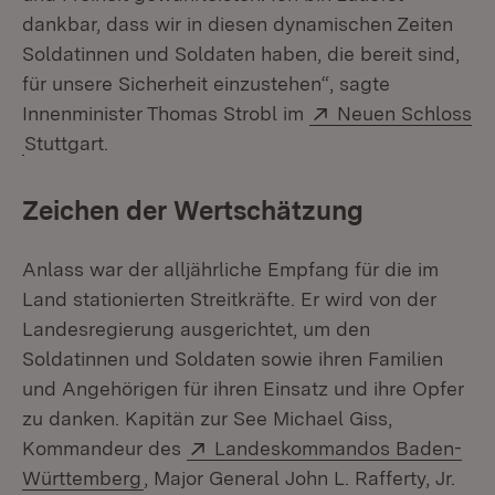
dankbar, dass wir in diesen dynamischen Zeiten
Soldatinnen und Soldaten haben, die bereit sind,
für unsere Sicherheit einzustehen“, sagte
Extern:
Innenminister Thomas Strobl im
Neuen Schloss
(Öffnet in neuem Fenster)
Stuttgart.
Zeichen der Wertschätzung
Anlass war der alljährliche Empfang für die im
Land stationierten Streitkräfte. Er wird von der
Landesregierung ausgerichtet, um den
Soldatinnen und Soldaten sowie ihren Familien
und Angehörigen für ihren Einsatz und ihre Opfer
zu danken. Kapitän zur See Michael Giss,
Extern:
Kommandeur des
Landeskommandos Baden-
(Öffnet in neuem Fenster)
Württemberg
, Major General John L. Rafferty, Jr.