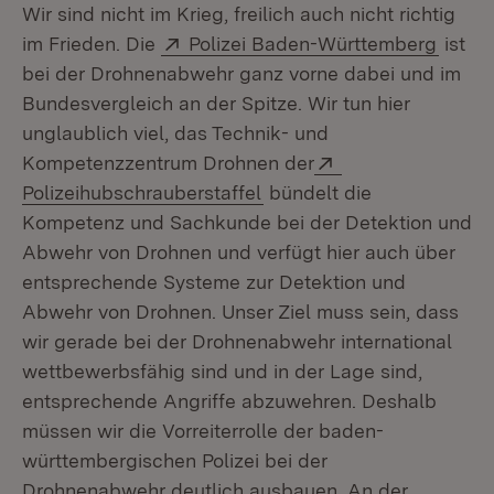
Wir sind nicht im Krieg, freilich auch nicht richtig
Extern:
(Öffne
im Frieden. Die
Polizei Baden-Württemberg
ist
bei der Drohnenabwehr ganz vorne dabei und im
Bundesvergleich an der Spitze. Wir tun hier
unglaublich viel, das Technik- und
Extern:
Kompetenzzentrum Drohnen der
(Öffnet in neuem Fenster)
Polizeihubschrauberstaffel
bündelt die
Kompetenz und Sachkunde bei der Detektion und
Abwehr von Drohnen und verfügt hier auch über
entsprechende Systeme zur Detektion und
Abwehr von Drohnen. Unser Ziel muss sein, dass
wir gerade bei der Drohnenabwehr international
wettbewerbsfähig sind und in der Lage sind,
entsprechende Angriffe abzuwehren. Deshalb
müssen wir die Vorreiterrolle der baden-
württembergischen Polizei bei der
Drohnenabwehr deutlich ausbauen. An der