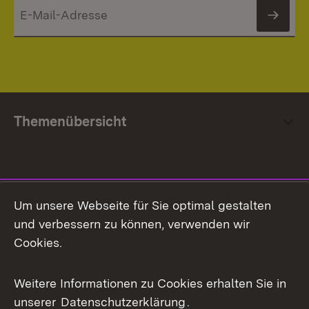
News
Themenübersicht
Social Media
Um unsere Webseite für Sie optimal gestalten
und verbessern zu können, verwenden wir
Facebook
Cookies.
Flickr
Weitere Informationen zu Cookies erhalten Sie in
X / Twitter
unserer
Datenschutzerklärung
.