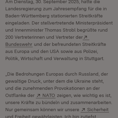
Am Dienstag, 30. September 2025, hatte die
Landesregierung zum Jahresempfang für die in
Baden-Württemberg stationierten Streitkräfte
eingeladen. Der stellvertretende Ministerpräsident
und Innenminister Thomas Strobl begrüßte rund
Extern:
200 Vertreterinnen und Vertreter der
(Öffnet in neuem Fenster)
Bundeswehr
und der befreundeten Streitkräfte
aus Europa und den USA sowie aus Polizei,
Politik, Wirtschaft und Verwaltung in Stuttgart.
„Die Bedrohungen Europas durch Russland, der
gewaltige Druck, unter dem die Ukraine steht,
und die zunehmenden Provokationen an der
Extern:
(Öffnet in neuem Fenster)
Ostflanke der
NATO
zeigen, wie wichtig es ist,
unsere Kräfte zu bündeln und zusammenarbeiten.
Extern:
(Öff
Nur gemeinsam können wir unsere
Sicherheit
und Freiheit gewährleisten. Ich bin zutiefst