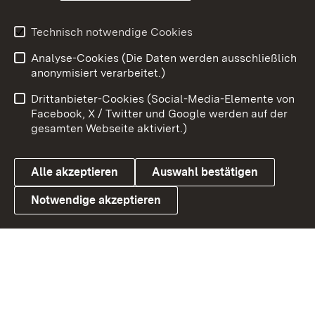
Youtube
Technisch notwendige Cookies
Zum 
Analyse-Cookies (Die Daten werden ausschließlich
Impressum
Kontakt
anonymisiert verarbeitet.)
Benutzungshinweise
Netiquette
Drittanbieter-Cookies (Social-Media-Elemente von
Barrierefreiheit
Datenschutz
Facebook, X / Twitter und Google werden auf der
gesamten Webseite aktiviert.)
Cookies
Alle akzeptieren
Auswahl bestätigen
Notwendige akzeptieren
Link zum Landesportal