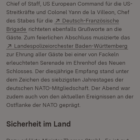
Chief of Staff, US European Command für die US-
Streitkräfte und Colonel Yann de la Villeon, Chef
Extern:
des Stabes für die
Deutsch-Französische
(Öffnet in neuem Fenster)
Brigade
richteten ebenfalls Grußworte an die
Gäste. Zum feierlichen Abschluss musizierte das
Extern:
(Öff
Landespolizeiorchester Baden-Württemberg
zur Ehrung aller Gäste bei einer von Fackeln
erleuchteten Serenade im Ehrenhof des Neuen
Schlosses. Der diesjährige Empfang stand unter
dem Zeichen des siebzigsten Jahrestages der
deutschen NATO-Mitgliedschaft. Der Abend war
zudem auch von den aktuellen Ereignissen an der
Ostflanke der NATO geprägt.
Sicherheit im Land