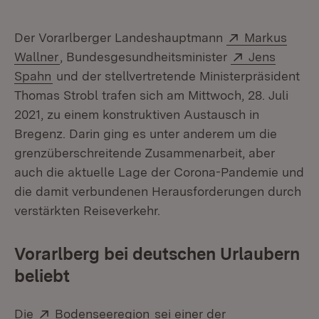
Extern:
Der Vorarlberger Landeshauptmann
Markus
(Öffnet in neuem Fenster)
Extern:
Wallner
, Bundesgesundheitsminister
Jens
(Öffnet in neuem Fenster)
Spahn
und der stellvertretende Ministerpräsident
Thomas Strobl trafen sich am Mittwoch, 28. Juli
2021, zu einem konstruktiven Austausch in
Bregenz. Darin ging es unter anderem um die
grenzüberschreitende Zusammenarbeit, aber
auch die aktuelle Lage der Corona-Pandemie und
die damit verbundenen Herausforderungen durch
verstärkten Reiseverkehr.
Vorarlberg bei deutschen Urlaubern
beliebt
Extern:
(Öffnet in neuem Fenster)
Die
Bodenseeregion
sei einer der