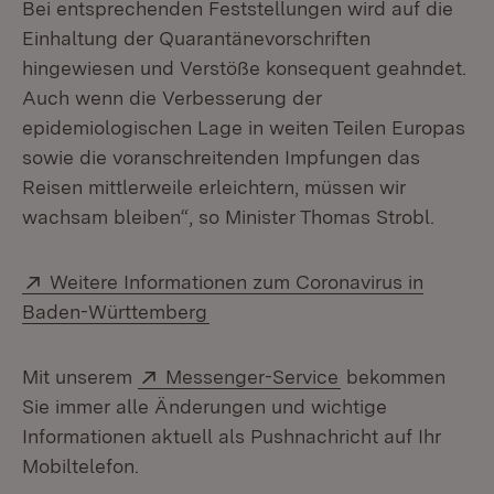
Bei entsprechenden Feststellungen wird auf die
Einhaltung der Quarantänevorschriften
hingewiesen und Verstöße konsequent geahndet.
Auch wenn die Verbesserung der
epidemiologischen Lage in weiten Teilen Europas
sowie die voranschreitenden Impfungen das
Reisen mittlerweile erleichtern, müssen wir
wachsam bleiben“, so Minister Thomas Strobl.
Extern:
Weitere Informationen zum Coronavirus in
(Öffnet in neuem Fenster)
Baden-Württemberg
Extern:
(Öffnet in neuem
Mit unserem
Messenger-Service
bekommen
Sie immer alle Änderungen und wichtige
Informationen aktuell als Pushnachricht auf Ihr
Mobiltelefon.