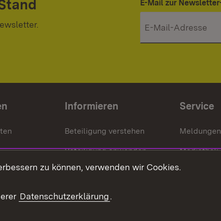
 Stand
E-Mail zur Newslett
ewsletter.
en
Informieren
Service
nten
Beteiligung verstehen
Meldungen
Beteiligung anwenden
Mediathek
erbessern zu können, verwenden wir Cookies.
ragte
Beteiligung stärken
Publikatio
Beteiligung erleben
Glossar
serer
Datenschutzerklärung
.
Beteiligung erforschen