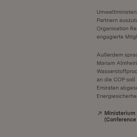
Umweltministeri
Partnern auszut
Organisation Re
engagierte Mitgl
Außerdem sprach
Mariam Almheiri
Wasserstoffpro
an die COP soll 
Emiraten abges
Energiesicherhe
Extern:
Ministerium 
(Conference 