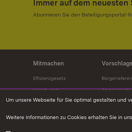
Immer auf dem neuesten
Abonnieren Sie den Beteiligungsportal-N
Mitmachen
Vorschlag
Effizienzgesetz
Bürgerrefere
Dienst- und
Abgeordnete
Versorgungsbezüge
Um unsere Webseite für Sie optimal gestalten und v
Bürgerbeauft
Kommunale Verfahren
Petition
Weitere Informationen zu Cookies erhalten Sie in un
Weitere
Volksantrag
Beteiligungsprozesse