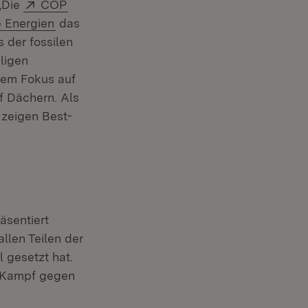
Extern:
 „Die
COP
 Energien
das
 der fossilen
iligen
inem Fokus auf
f Dächern. Als
 zeigen Best-
äsentiert
llen Teilen der
 gesetzt hat.
im Kampf gegen