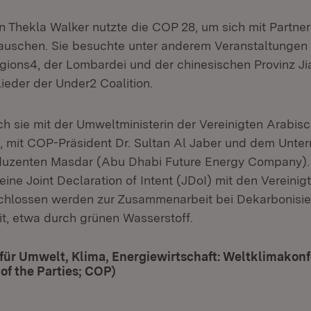
n Thekla Walker nutzte die COP 28, um sich mit Partne
auschen. Sie besuchte unter anderem Veranstaltungen
gions4, der Lombardei und der chinesischen Provinz Ji
ieder der Under2 Coalition.
 sie mit der Umweltministerin der Vereinigten Arabisc
, mit COP-Präsident Dr. Sultan Al Jaber und dem Unt
duzenten Masdar (Abu Dhabi Future Energy Company).
eine Joint Declaration of Intent (JDoI) mit den Vereini
chlossen werden zur Zusammenarbeit bei Dekarbonisi
it, etwa durch grünen Wasserstoff.
für Umwelt, Klima, Energiewirtschaft: Weltklimakon
of the Parties; COP)