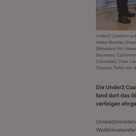
Under2 Coalition auf
Aidee Morales (Head
(Ministerin für Umw
Secretary, Californi
Columbia), Chair Li
Champa Patel von d
Die Under2 Coal
fand dort das G
verfolgen ehrge
Umweltministeri
Weltklimakonfe