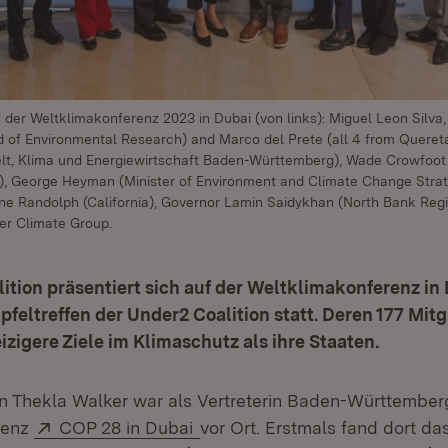
 der Weltklimakonferenz 2023 in Dubai (von links): Miguel Leon Silva,
 of Environmental Research) and Marco del Prete (all 4 from Quereta
elt, Klima und Energiewirtschaft Baden-Württemberg), Wade Crowfoot
a), George Heyman (Minister of Environment and Climate Change Strate
ane Randolph (California), Governor Lamin Saidykhan (North Bank Regi
er Climate Group.
ition präsentiert sich auf der Weltklimakonferenz in
ipfeltreffen der Under2 Coalition statt. Deren 177 Mitg
izigere Ziele im Klimaschutz als ihre Staaten.
n Thekla Walker war als Vertreterin Baden-Württember
Extern:
(Öffnet in neuem Fenster)
renz
COP 28 in Dubai
vor Ort. Erstmals fand dort das