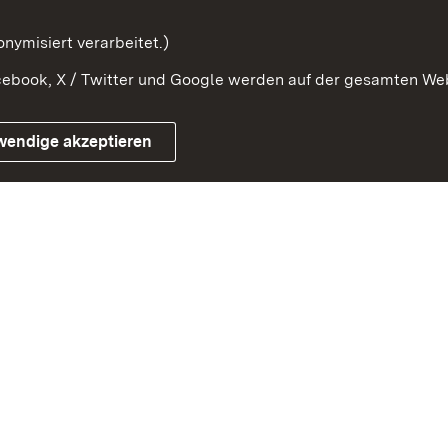
mung
nymisiert verarbeitet.)
ebook, X / Twitter und Google werden auf der gesamten Webs
Impressum
Kontakt
Benutzungshinweise
Netiqu
wendige akzeptieren