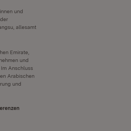
rinnen und
 der
angsu, allesamt
hen Emirate,
ernehmen und
 Im Anschluss
gten Arabischen
erung und
ferenzen