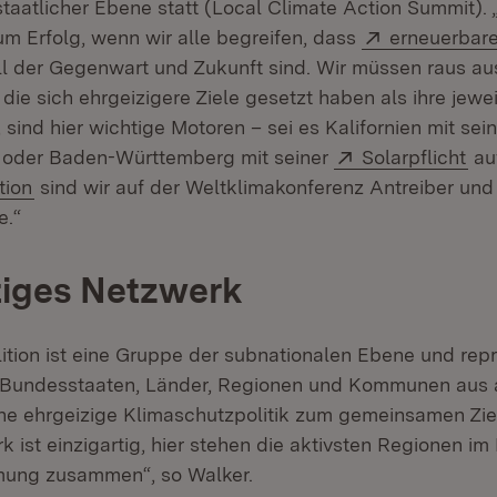
staatlicher Ebene statt (Local Climate Action Summit).
Extern:
um Erfolg, wenn wir alle begreifen, dass
erneuerbare
 der Gegenwart und Zukunft sind. Wir müssen raus aus
 die sich ehrgeizigere Ziele gesetzt haben als ihre jewe
 sind hier wichtige Motoren – sei es Kalifornien mit se
Extern:
t oder Baden-Württemberg mit seiner
Solarpflicht
au
tion
sind wir auf der Weltklimakonferenz Antreiber und
e.“
tiges Netzwerk
ition ist eine Gruppe der subnationalen Ebene und repr
7 Bundesstaaten, Länder, Regionen und Kommunen aus a
eine ehrgeizige Klimaschutzpolitik zum gemeinsamen Ziel
k ist einzigartig, hier stehen die aktivsten Regionen 
mung zusammen“, so Walker.