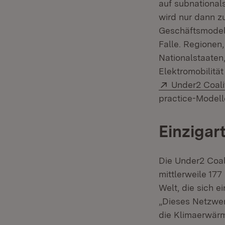
auf subnational
wird nur dann z
Geschäftsmodell
Falle. Regionen,
Nationalstaaten,
Elektromobilitä
Extern:
Under2 Coali
practice-Modell
Einzigar
Die Under2 Coal
mittlerweile 17
Welt, die sich 
„Dieses Netzwer
die Klimaerwär