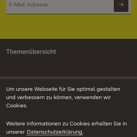
News
Themenübersicht
Social Media
Um unsere Webseite für Sie optimal gestalten
und verbessern zu können, verwenden wir
Facebook
Cookies.
Flickr
Weitere Informationen zu Cookies erhalten Sie in
X / Twitter
unserer
Datenschutzerklärung
.
Youtube