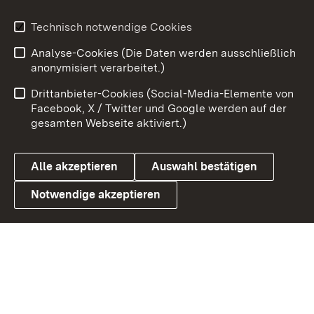
Technisch notwendige Cookies
Zum 
Analyse-Cookies (Die Daten werden ausschließlich
Impressum
Kontakt
anonymisiert verarbeitet.)
Benutzungshinweise
Netiquette
Drittanbieter-Cookies (Social-Media-Elemente von
Barrierefreiheit
Datenschutz
Facebook, X / Twitter und Google werden auf der
gesamten Webseite aktiviert.)
Cookies
Alle akzeptieren
Auswahl bestätigen
Notwendige akzeptieren
Link zum Landesportal