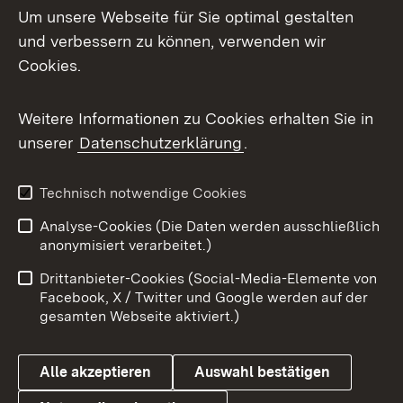
Um unsere Webseite für Sie optimal gestalten
und verbessern zu können, verwenden wir
Facebook
Cookies.
Flickr
Weitere Informationen zu Cookies erhalten Sie in
X / Twitter
unserer
Datenschutzerklärung
.
Youtube
Technisch notwendige Cookies
Zum 
Analyse-Cookies (Die Daten werden ausschließlich
Impressum
Kontakt
anonymisiert verarbeitet.)
Benutzungshinweise
Netiquette
Drittanbieter-Cookies (Social-Media-Elemente von
Barrierefreiheit
Datenschutz
Facebook, X / Twitter und Google werden auf der
gesamten Webseite aktiviert.)
Cookies
Alle akzeptieren
Auswahl bestätigen