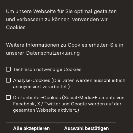
Social Media
Um unsere Webseite für Sie optimal gestalten
und verbessern zu können, verwenden wir
Facebook
Cookies.
Flickr
Weitere Informationen zu Cookies erhalten Sie in
X / Twitter
unserer
Datenschutzerklärung
.
Youtube
Technisch notwendige Cookies
Zum 
Analyse-Cookies (Die Daten werden ausschließlich
Impressum
Kontakt
anonymisiert verarbeitet.)
Benutzungshinweise
Netiquette
Drittanbieter-Cookies (Social-Media-Elemente von
Barrierefreiheit
Datenschutz
Facebook, X / Twitter und Google werden auf der
gesamten Webseite aktiviert.)
Cookies
Alle akzeptieren
Auswahl bestätigen