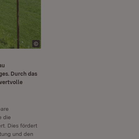
au
ges. Durch das
wertvolle
bare
e die
t. Dies fördert
ftung und den