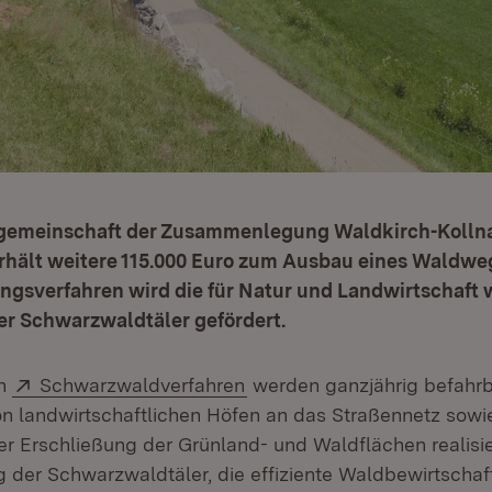
rgemeinschaft der Zusammenlegung Waldkirch-Kolln
rhält weitere 115.000 Euro zum Ausbau eines Waldwe
sverfahren wird die für Natur und Landwirtschaft 
er Schwarzwaldtäler gefördert.
Extern:
(Öffnet in neuem Fenster)
en
Schwarzwaldverfahren
werden ganzjährig befahr
 landwirtschaftlichen Höfen an das Straßennetz sowi
r Erschließung der Grünland- und Waldflächen realisier
g der Schwarzwaldtäler, die effiziente Waldbewirtscha