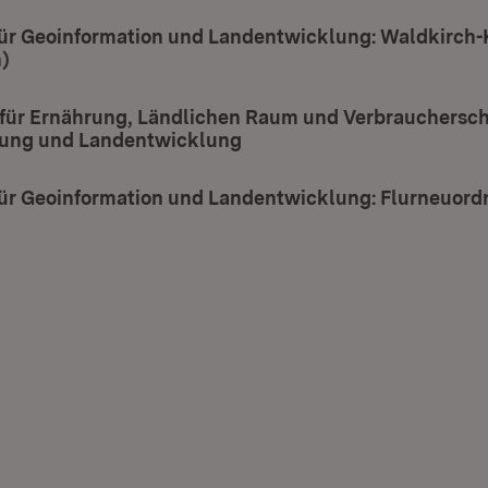
ür Geoinformation und Landentwicklung: Waldkirch-
)
(Öffnet in neuem Fenster)
 für Ernährung, Ländlichen Raum und Verbrauchersch
ung und Landentwicklung
(Öffnet in neuem Fenster)
ür Geoinformation und Landentwicklung: Flurneuor