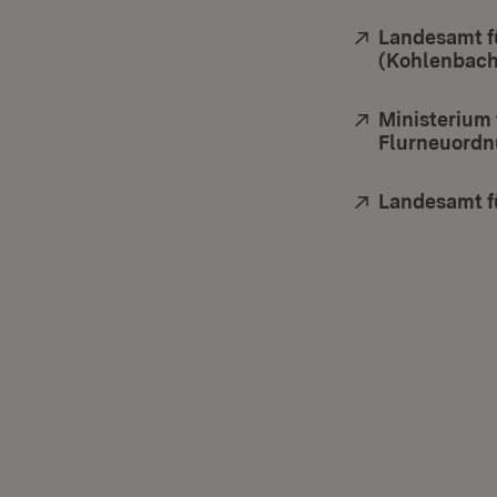
Extern:
Landesamt f
(Kohlenbach
Extern:
Ministerium
Flurneuordn
Extern:
Landesamt f