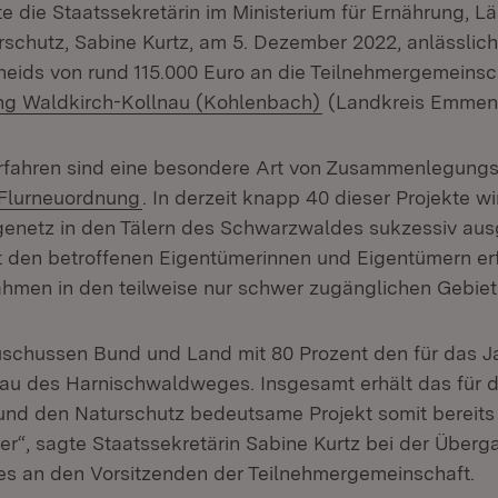
te die Staatssekretärin im Ministerium für Ernährung, 
schutz, Sabine Kurtz, am 5. Dezember 2022, anlässlic
eids von rund 115.000 Euro an die Teilnehmergemeinsc
(Öffnet in neuem Fe
 Waldkirch-Kollnau (Kohlenbach)
(Landkreis Emmen
fahren sind eine besondere Art von Zusammenlegungs
Extern:
(Öffnet in neuem Fenster)
Flurneuordnung
. In derzeit knapp 40 dieser Projekte w
netz in den Tälern des Schwarzwaldes sukzessiv ausg
den betroffenen Eigentümerinnen und Eigentümern erf
en in den teilweise nur schwer zugänglichen Gebiet
uschussen Bund und Land mit 80 Prozent den für das J
u des Harnischwaldweges. Insgesamt erhält das für d
und den Naturschutz bedeutsame Projekt somit bereits 1
er“, sagte Staatssekretärin Sabine Kurtz bei der Über
s an den Vorsitzenden der Teilnehmergemeinschaft.