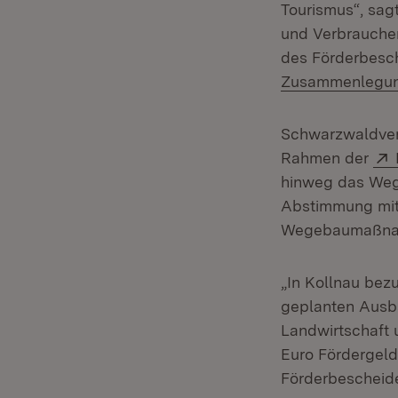
Tourismus“, sag
und Verbraucher
des Förderbesch
Zusammenlegung
Schwarzwaldver
Rahmen der
hinweg das Wege
Abstimmung mit 
Wegebaumaßnahm
„In Kollnau bez
geplanten Ausba
Landwirtschaft 
Euro Fördergeld
Förderbescheide