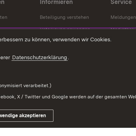
en
Informieren
Service
nten
Beteiligung verstehen
Meldungen
Beteiligung anwenden
Mediathek
erbessern zu können, verwenden wir Cookies.
ragte
Beteiligung stärken
Publikatio
Beteiligung erleben
Glossar
serer
Datenschutzerklärung
.
Beteiligung erforschen
mung
nymisiert verarbeitet.)
ebook, X / Twitter und Google werden auf der gesamten Webs
Impressum
Kontakt
Benutzungshinweise
Netiqu
wendige akzeptieren