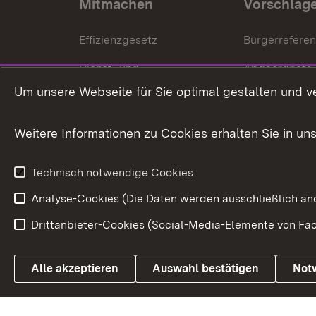
Mitmachen
Vorschlag
Effizienzgesetz
Bürgerrefere
Dienst- und
Abgeordnete
Versorgungsbezüge
Um unsere Webseite für Sie optimal gestalten und v
Bürgerbeauft
Kommunale Verfahren
Petition
Weitere Informationen zu Cookies erhalten Sie in un
Weitere
Volksantrag
Beteiligungsprozesse
Technisch notwendige Cookies
Volksabstim
Analyse-Cookies (Die Daten werden ausschließlich ano
Drittanbieter-Cookies (Social-Media-Elemente von Fac
Link zum Landesportal
Alle akzeptieren
Auswahl bestätigen
Not