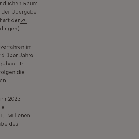
Ländlichen Raum
h der Übergabe
Extern:
haft der
nster)
dingen).
verfahren im
ird über Jahre
ebaut. In
olgen die
en.
ahr 2023
ie
,1 Millionen
gabe des