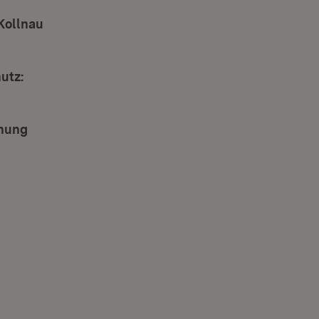
Kollnau
utz:
dnung
(Öffnet in neuem Fenster)