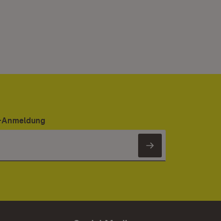
er-Anmeldung
Newsletter 