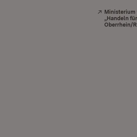
Extern:
Ministerium
„Handeln fü
Oberrhein/R