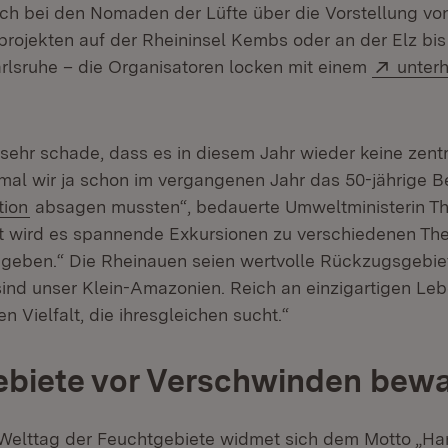
h bei den Nomaden der Lüfte über die Vorstellung vo
sprojekten auf der Rheininsel Kembs oder an der Elz bis
Extern
rlsruhe – die Organisatoren locken mit einem
unter
et in neuem Fenster)
h sehr schade, dass es in diesem Jahr wieder keine zent
umal wir ja schon im vergangenen Jahr das 50-jährige 
(Öffnet in neuem Fenster)
ion
absagen mussten“, bedauerte Umweltministerin Th
t wird es spannende Exkursionen zu verschiedenen Th
geben.“ Die Rheinauen seien wertvolle Rückzugsgebie
 sind unser Klein-Amazonien. Reich an einzigartigen L
en Vielfalt, die ihresgleichen sucht.“
ebiete vor Verschwinden bew
 Welttag der Feuchtgebiete widmet sich dem Motto „Ha