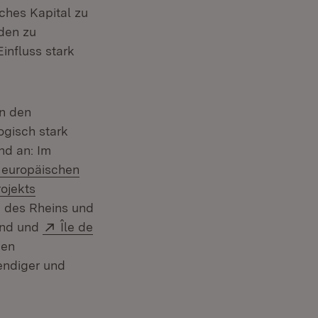
sches Kapital zu
den zu
influss stark
in den
gisch stark
nd an: Im
r europäischen
Fenster)
xtern:
rojekts
g des Rheins und
uem Fenster)
Extern:
and und
Île de
den
endiger und