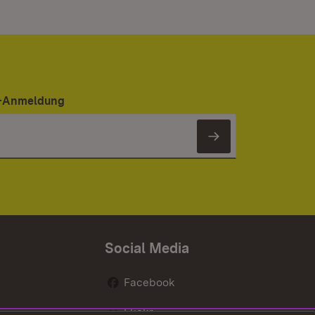
er-Anmeldung
Newsletter 
Social Media
Facebook
Flickr