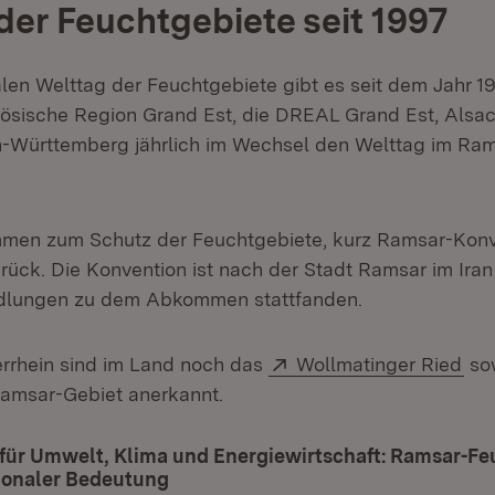
der Feuchtgebiete seit 1997
alen Welttag der Feuchtgebiete gibt es seit dem Jahr 19
nzösische Region Grand Est, die DREAL Grand Est, Alsa
-Württemberg jährlich im Wechsel den Welttag im Ram
men zum Schutz der Feuchtgebiete, kurz Ramsar-Konve
rück. Die Konvention ist nach der Stadt Ramsar im Iran
ndlungen zu dem Abkommen stattfanden.
Extern:
(Öf
rhein sind im Land noch das
Wollmatinger Ried
so
et in neuem Fenster)
amsar-Gebiet anerkannt.
 für Umwelt, Klima und Energiewirtschaft: Ramsar-Fe
tionaler Bedeutung
(Öffnet in neuem Fenster)