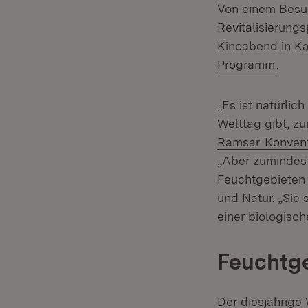
Von einem Besuc
Revitalisierung
Kinoabend in Ka
(Öffn
Programm
.
„Es ist natürlic
Welttag gibt, z
Ramsar-Konvent
„Aber zumindes
Feuchtgebieten 
und Natur. „Sie
einer biologisch
Feuchtg
Der diesjährige