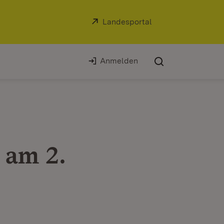
Extern:
Landesportal
(Öffnet in neuem Fe
Anmelden
 am 2.