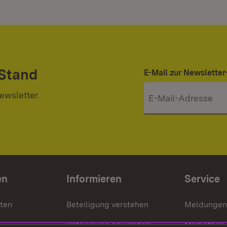
 Stand
E-Mail zur Newslett
ewsletter.
en
Informieren
Service
nten
Beteiligung verstehen
Meldungen
Beteiligung anwenden
Mediathek