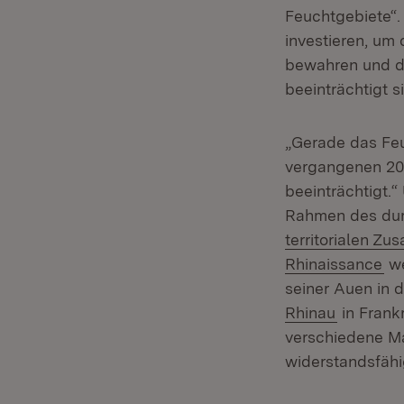
Feuchtgebiete“. 
investieren, um
bewahren und di
beeinträchtigt s
„Gerade das Feu
vergangenen 20
beeinträchtigt.“
Rahmen des dur
territorialen 
(Ö
Rhinaissance
we
seiner Auen in 
(Öffnet i
Rhinau
in Frank
verschiedene Ma
widerstandsfähi