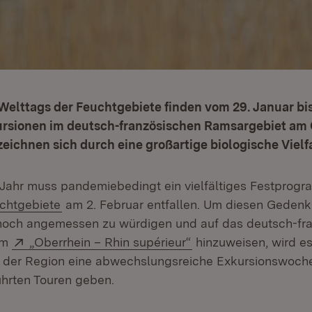
Welttags der Feuchtgebiete finden vom 29. Januar bi
ursionen im deutsch-französischen Ramsargebiet am O
eichnen sich durch eine großartige biologische Vielfa
Jahr muss pandemiebedingt ein vielfältiges Festprog
(Öffnet in neuem Fenster)
chtgebiete
am 2. Februar entfallen. Um diesen Gedenk
noch angemessen zu würdigen und auf das deutsch-fr
Extern:
(Öffnet in neuem Fen
am
„Oberrhein – Rhin supérieur“
hinzuweisen, wird e
in der Region eine abwechslungsreiche Exkursionswoche
hrten Touren geben.