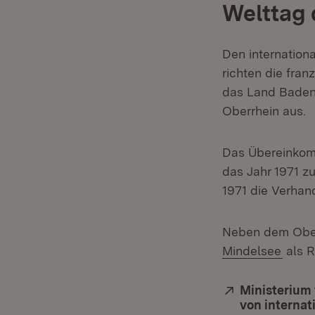
Welttag 
Den internation
richten die fra
das Land Baden
Oberrhein aus.
Das Übereinkom
das Jahr 1971 zu
1971 die Verha
Neben dem Ober
(Öffn
Mindelsee
als R
Extern:
Ministerium
von interna