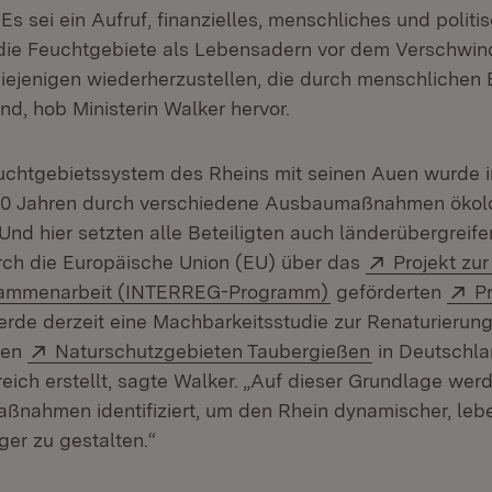
Es sei ein Aufruf, finanzielles, menschliches und politi
 die Feuchtgebiete als Lebensadern vor dem Verschwin
ejenigen wiederherzustellen, die durch menschlichen E
ind, hob Ministerin Walker hervor.
chtgebietssystem des Rheins mit seinen Auen wurde 
0 Jahren durch verschiedene Ausbaumaßnahmen ökolo
 Und hier setzten alle Beteiligten auch länderübergreife
Extern:
ch die Europäische Union (EU) über das
Projekt zu
(Öffnet in neuem 
E
Zusammenarbeit (INTERREG-Programm)
geförderten
P
ffnet in neuem Fenster)
rde derzeit eine Machbarkeitsstudie zur Renaturierun
Extern:
(Öffnet in ne
den
Naturschutzgebieten Taubergießen
in Deutschl
n neuem Fenster)
reich erstellt, sagte Walker. „Auf dieser Grundlage wer
ßnahmen identifiziert, um den Rhein dynamischer, leb
ger zu gestalten.“