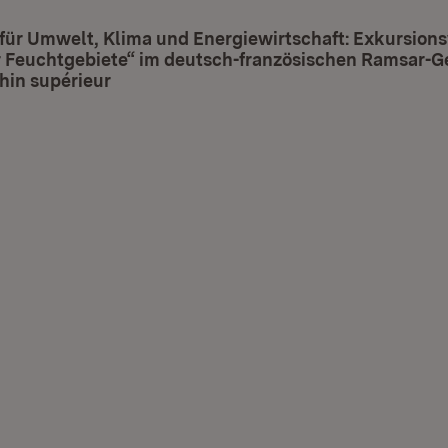
 für Umwelt, Klima und Energiewirtschaft: Exkursio
r Feuchtgebiete“ im deutsch-französischen Ramsar-G
hin supérieur
(Öffnet in neuem Fenster)