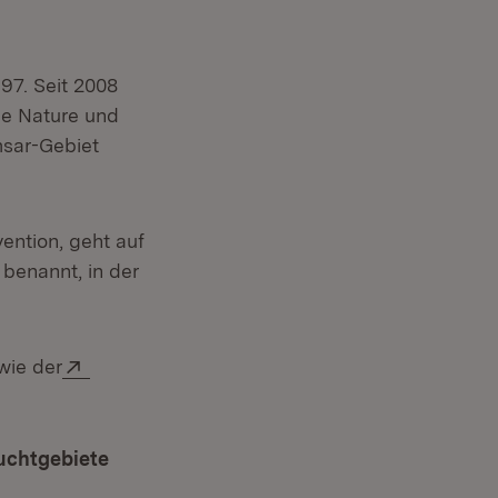
97. Seit 2008
ce Nature und
sar-Gebiet
ntion, geht auf
 benannt, in der
fnet in neuem Fenster)
Extern:
wie der
uchtgebiete