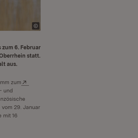
s zum 6. Februar
berrhein statt.
lt aus.
Extern:
ramm zum
- und
anzösische
ster)
s vom 29. Januar
 mit 16