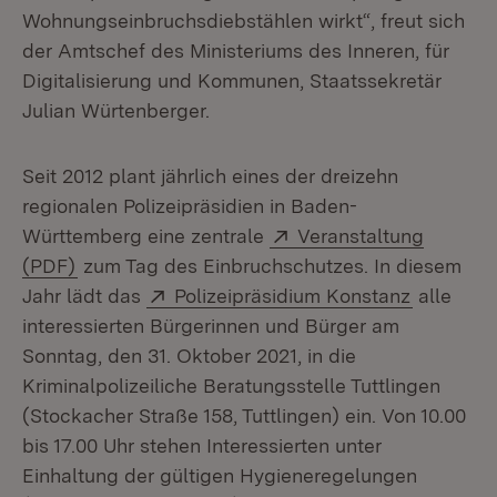
Wohnungseinbruchsdiebstählen wirkt“, freut sich
der Amtschef des Ministeriums des Inneren, für
Digitalisierung und Kommunen, Staatssekretär
Julian Würtenberger.
Seit 2012 plant jährlich eines der dreizehn
regionalen Polizeipräsidien in Baden-
Extern:
Württemberg eine zentrale
Veranstaltung
(Öffnet in neuem Fenster)
(PDF)
zum Tag des Einbruchschutzes. In diesem
Extern:
(Öffnet i
Jahr lädt das
Polizeipräsidium Konstanz
alle
interessierten Bürgerinnen und Bürger am
Sonntag, den 31. Oktober 2021, in die
Kriminalpolizeiliche Beratungsstelle Tuttlingen
(Stockacher Straße 158, Tuttlingen) ein. Von 10.00
bis 17.00 Uhr stehen Interessierten unter
Einhaltung der gültigen Hygieneregelungen