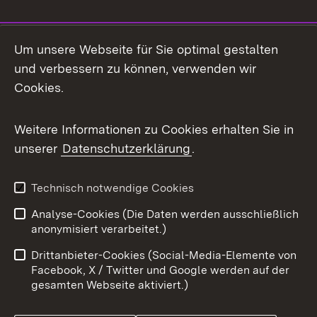
Social Media
Um unsere Webseite für Sie optimal gestalten
und verbessern zu können, verwenden wir
Facebook
Cookies.
Flickr
Weitere Informationen zu Cookies erhalten Sie in
X / Twitter
unserer
Datenschutzerklärung
.
Youtube
Technisch notwendige Cookies
Zum 
Analyse-Cookies (Die Daten werden ausschließlich
Impressum
Kontakt
anonymisiert verarbeitet.)
Benutzungshinweise
Netiquette
Drittanbieter-Cookies (Social-Media-Elemente von
Barrierefreiheit
Datenschutz
Facebook, X / Twitter und Google werden auf der
gesamten Webseite aktiviert.)
Cookies