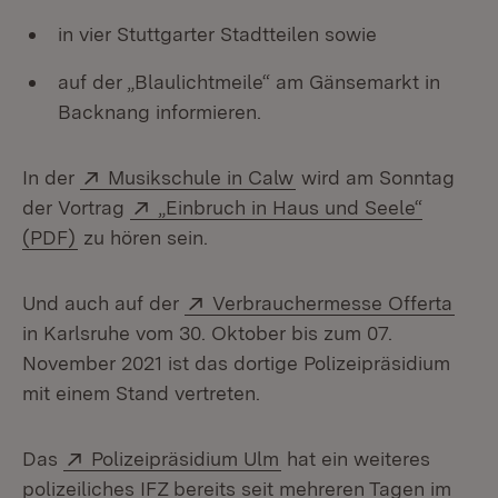
in vier Stuttgarter Stadtteilen sowie
auf der „Blaulichtmeile“ am Gänsemarkt in
Backnang informieren.
Extern:
(Öffnet in neuem Fens
In der
Musikschule in Calw
wird am Sonntag
Extern:
der Vortrag
„Einbruch in Haus und Seele“
(Öffnet in neuem Fenster)
(PDF)
zu hören sein.
Extern:
(Öff
Und auch auf der
Verbrauchermesse Offerta
in Karlsruhe vom 30. Oktober bis zum 07.
November 2021 ist das dortige Polizeipräsidium
mit einem Stand vertreten.
Extern:
(Öffnet in neuem Fenste
Das
Polizeipräsidium Ulm
hat ein weiteres
polizeiliches IFZ bereits seit mehreren Tagen im