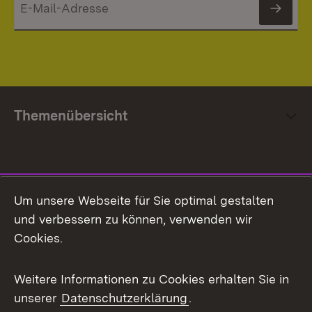
News
Themenübersicht
Social Media
Um unsere Webseite für Sie optimal gestalten
und verbessern zu können, verwenden wir
Facebook
Cookies.
Flickr
Weitere Informationen zu Cookies erhalten Sie in
X / Twitter
unserer
Datenschutzerklärung
.
Youtube