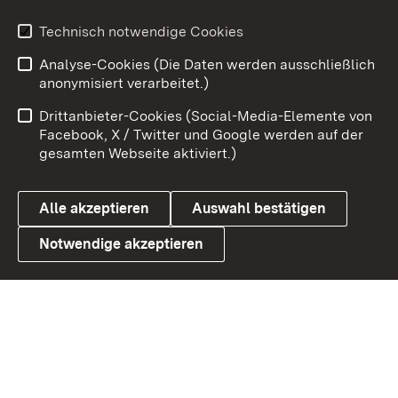
Technisch notwendige Cookies
Zum 
Analyse-Cookies (Die Daten werden ausschließlich
Impressum
Kontakt
anonymisiert verarbeitet.)
Benutzungshinweise
Netiquette
Drittanbieter-Cookies (Social-Media-Elemente von
Barrierefreiheit
Datenschutz
Facebook, X / Twitter und Google werden auf der
gesamten Webseite aktiviert.)
Cookies
Alle akzeptieren
Auswahl bestätigen
Notwendige akzeptieren
Link zum Landesportal