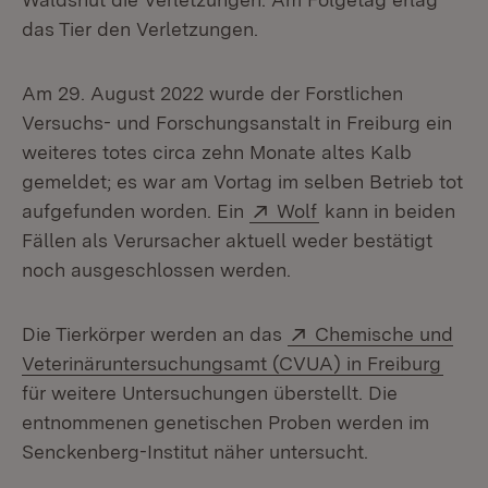
das Tier den Verletzungen.
Am 29. August 2022 wurde der Forstlichen
Versuchs- und Forschungsanstalt in Freiburg ein
weiteres totes circa zehn Monate altes Kalb
gemeldet; es war am Vortag im selben Betrieb tot
Extern:
(Öffnet in neuem F
aufgefunden worden. Ein
Wolf
kann in beiden
Fällen als Verursacher aktuell weder bestätigt
noch ausge­schlossen werden.
Extern:
Die Tierkörper werden an das
Chemische und
(Öffn
Veterinäruntersuchungsamt (CVUA) in Freiburg
für weitere Untersuchungen überstellt. Die
entnommenen genetischen Proben werden im
Senckenberg-Institut näher untersucht.