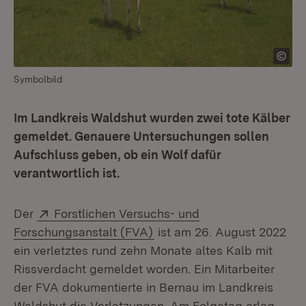
Symbolbild
Im Landkreis Waldshut wurden zwei tote Kälber
gemeldet. Genauere Untersuchungen sollen
Aufschluss geben, ob ein Wolf dafür
verantwortlich ist.
Extern:
Der
Forstlichen Versuchs- und
(Öffnet in neuem Fenster)
Forschungsanstalt (FVA)
ist am 26. August 2022
ein verletztes rund zehn Monate altes Kalb mit
Rissverdacht gemeldet worden. Ein Mitarbeiter
der FVA dokumentierte in Bernau im Landkreis
Waldshut die Verletzungen. Am Folgetag erlag