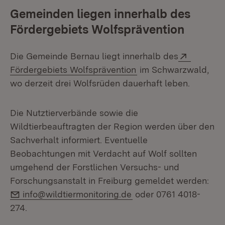
Gemeinden liegen innerhalb des
Fördergebiets Wolfsprävention
Extern:
Die Gemeinde Bernau liegt innerhalb des
(Öffnet in neuem Fens
Förder­gebiets Wolfsprävention
im Schwarzwald,
wo derzeit drei Wolfsrüden dauerhaft leben.
Die Nutztierverbände sowie die
Wildtierbeauftragten der Region werden über den
Sachverhalt informiert. Eventuelle
Beobachtungen mit Verdacht auf Wolf sollten
umgehend der Forstlichen Versuchs- und
Forschungsanstalt in Freiburg gemeldet werden:
E-Mail:
info@wildtiermonitoring.de
oder 0761 4018-
274.