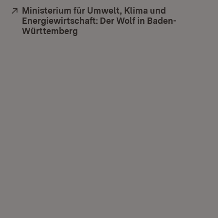
Extern:
Ministerium für Umwelt, Klima und
Energiewirtschaft: Der Wolf in Baden-
Württemberg
(Öffnet in neuem Fenster)