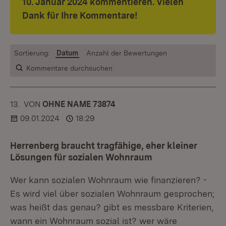
10. Januar 2024 kommentieren. Vielen
Dank für Ihre Kommentare!
Sortierung:
Datum
Anzahl der Bewertungen
Kommentare durchsuchen
13.
KOMMENTAR
VON
:
OHNE NAME 73874
09.01.2024
18:29
Herrenberg braucht tragfähige, eher kleiner
Lösungen für sozialen Wohnraum
Wer kann sozialen Wohnraum wie finanzieren? -
Es wird viel über sozialen Wohnraum gesprochen;
was heißt das genau? gibt es messbare Kriterien,
wann ein Wohnraum sozial ist? wer wäre