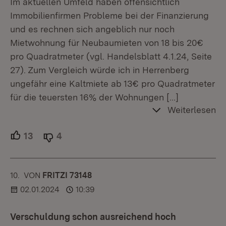
Im aktuellen Umfeld haben offensichtlich
Immobilienfirmen Probleme bei der Finanzierung
und es rechnen sich angeblich nur noch
Mietwohnung für Neubaumieten von 18 bis 20€
pro Quadratmeter (vgl. Handelsblatt 4.1.24, Seite
27). Zum Vergleich würde ich in Herrenberg
ungefähr eine Kaltmiete ab 13€ pro Quadratmeter
für die teuersten 16% der Wohnungen
[…]
Weiterlesen
13
Unterstützer.
4
Ablehner.
10.
KOMMENTAR
VON
:
FRITZI 73148
02.01.2024
10:39
Verschuldung schon ausreichend hoch