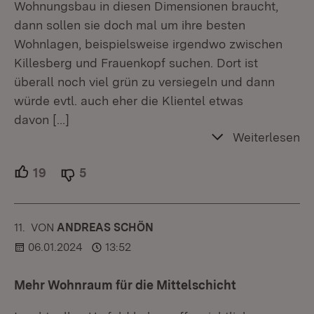
Wohnungsbau in diesen Dimensionen braucht,
dann sollen sie doch mal um ihre besten
Wohnlagen, beispielsweise irgendwo zwischen
Killesberg und Frauenkopf suchen. Dort ist
überall noch viel grün zu versiegeln und dann
würde evtl. auch eher die Klientel etwas
davon
[…]
Weiterlesen
19
Unterstützer.
5
Ablehner.
11.
KOMMENTAR
VON
:
ANDREAS SCHÖN
06.01.2024
13:52
Mehr Wohnraum für die Mittelschicht