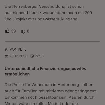
Die Herrenberger Verschuldung ist schon
ausreichend hoch - warum dann noch ein 200
Mio. Projekt mit ungewissem Ausgang
39
Unterstützer.
8
Ablehner.
9.
KOMMENTAR
VON
:
N. T.
28.12.2023
23:18
Unterschiedliche Finanzierungsmodwllw
ermöglichen
Die Preise für Wohnraum in Herrenberg sollten
auch für Familien mit mittlerem oder geringerem
Einkommen noch bezahlbar sein. Kaufen durch
Mieten wäre ein tolles Modell oder die