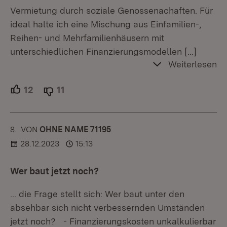
Vermietung durch soziale Genossenachaften. Für
ideal halte ich eine Mischung aus Einfamilien-,
Reihen- und Mehrfamilienhäusern mit
unterschiedlichen Finanzierungsmodellen
[…]
Weiterlesen
12
Unterstützer.
11
Ablehner.
8.
KOMMENTAR
VON
:
OHNE NAME 71195
28.12.2023
15:13
Wer baut jetzt noch?
... die Frage stellt sich: Wer baut unter den
absehbar sich nicht verbessernden Umständen
jetzt noch? - Finanzierungskosten unkalkulierbar