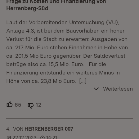
Frage zu Kosten und Finanzierung von
Herrenberg-Süd
Laut der Vorbereitenden Untersuchung (VU),
Anlage 4.3, ist bei dem Bauvorhaben ein hoher
Verlust für die Stadt zu erwarten: Ausgaben von
ca. 217 Mio. Euro stehen Einnahmen in Höhe von
ca. 201,5 Mio Euro gegenüber. Der Saldoverlust
betrüge also ca. 15,5 Mio. Euro. Für die
Finanzierung entstünde ein weiteres Minus in
Höhe von ca. 23,8 Mio Euro.
[…]
Weiterlesen
65
Unterstützer.
12
Ablehner.
4.
KOMMENTAR
VON
:
HERRENBERGER 007
22.12.2023
14:21