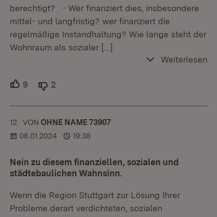
berechtigt? - Wer finanziert dies, insbesondere
mittel- und langfristig? wer finanziert die
regelmäßige Instandhaltung? Wie lange steht der
Wohnraum als sozialer
[…]
Weiterlesen
9
Unterstützer.
2
Ablehner.
12.
KOMMENTAR
VON
:
OHNE NAME 73907
08.01.2024
19:38
Nein zu diesem finanziellen, sozialen und
städtebaulichen Wahnsinn.
Wenn die Region Stuttgart zur Lösung Ihrer
Probleme derart verdichteten, sozialen