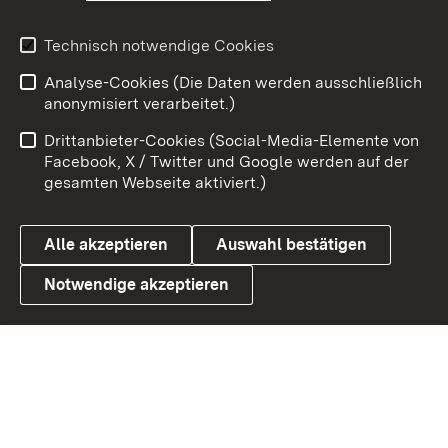
Youtube
Technisch notwendige Cookies
Zum 
Analyse-Cookies (Die Daten werden ausschließlich
Impressum
Kontakt
anonymisiert verarbeitet.)
Benutzungshinweise
Netiquette
Drittanbieter-Cookies (Social-Media-Elemente von
Barrierefreiheit
Datenschutz
Facebook, X / Twitter und Google werden auf der
gesamten Webseite aktiviert.)
Cookies
Alle akzeptieren
Auswahl bestätigen
Notwendige akzeptieren
Link zum Landesportal