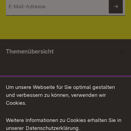
News
Themenübersicht
Social Media
Um unsere Webseite für Sie optimal gestalten
und verbessern zu können, verwenden wir
Facebook
Cookies.
Flickr
Weitere Informationen zu Cookies erhalten Sie in
X / Twitter
unserer
Datenschutzerklärung
.