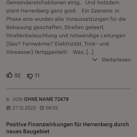
Gemeinderatsfraktionen einig, Und trotzdem
plant Herrenberg ganz groß. Ein Szenario: in
Phase eins wurden alle Voraussetzungen für die
Bebauung geschaffen, Straßen geteert,
Straßenbeleuchtung und notwendige Leitungen
(Gas? Fernwärme? Elektrizität, Trink- und
Abwasser) fertiggestellt. Was,
[…]
Weiterlesen
52
Unterstützer.
11
Ablehner.
6.
KOMMENTAR
VON
:
OHNE NAME 72479
27.12.2023
09:53
Positive Finanzwirkungen für Herrenberg durch
neues Baugebiet