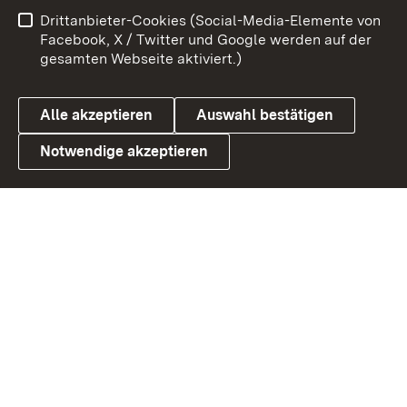
Benutzungshinweise
Netiquette
Drittanbieter-Cookies (Social-Media-Elemente von
Barrierefreiheit
Datenschutz
Facebook, X / Twitter und Google werden auf der
gesamten Webseite aktiviert.)
Cookies
Alle akzeptieren
Auswahl bestätigen
Notwendige akzeptieren
Link zum Landesportal