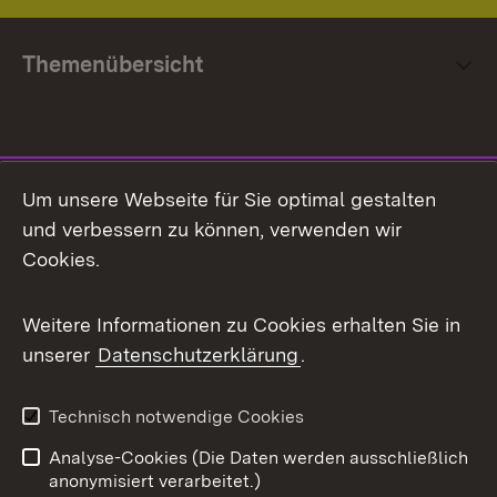
Themenübersicht
Social Media
Um unsere Webseite für Sie optimal gestalten
und verbessern zu können, verwenden wir
Facebook
Cookies.
Flickr
Weitere Informationen zu Cookies erhalten Sie in
X / Twitter
unserer
Datenschutzerklärung
.
Youtube
Technisch notwendige Cookies
Zum 
Analyse-Cookies (Die Daten werden ausschließlich
Impressum
Kontakt
anonymisiert verarbeitet.)