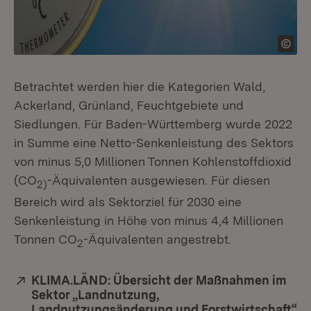
Betrachtet werden hier die Kategorien Wald,
Ackerland, Grünland, Feuchtgebiete und
Siedlungen. Für Baden-Württemberg wurde 2022
in Summe eine Netto-Senkenleistung des Sektors
von minus 5,0 Millionen Tonnen Kohlenstoffdioxid
(CO
-Äquivalenten ausgewiesen. Für diesen
2)
Bereich wird als Sektorziel für 2030 eine
Senkenleistung in Höhe von minus 4,4 Millionen
Tonnen CO
-Äquivalenten angestrebt.
2
Extern:
KLIMA.LÄND: Übersicht der Maßnahmen im
Sektor „Landnutzung,
Landnutzungsänderung und Forstwirtschaft“
(Ö