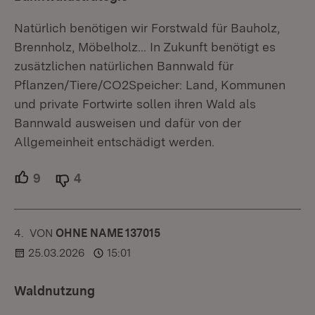
Natürlich benötigen wir Forstwald für Bauholz,
Brennholz, Möbelholz... In Zukunft benötigt es
zusätzlichen natürlichen Bannwald für
Pflanzen/Tiere/CO2Speicher: Land, Kommunen
und private Fortwirte sollen ihren Wald als
Bannwald ausweisen und dafür von der
Allgemeinheit entschädigt werden.
9
Unterstützer.
4
Ablehner.
4.
KOMMENTAR
VON
:
OHNE NAME 137015
25.03.2026
15:01
Waldnutzung