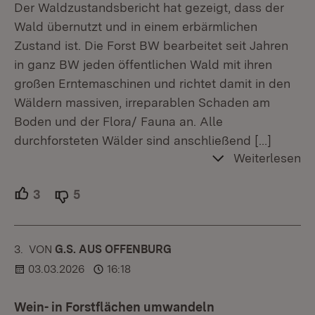
Der Waldzustandsbericht hat gezeigt, dass der
Wald übernutzt und in einem erbärmlichen
Zustand ist. Die Forst BW bearbeitet seit Jahren
in ganz BW jeden öffentlichen Wald mit ihren
großen Erntemaschinen und richtet damit in den
Wäldern massiven, irreparablen Schaden am
Boden und der Flora/ Fauna an. Alle
durchforsteten Wälder sind anschließend
[…]
Weiterlesen
3
Unterstützer.
5
Ablehner.
3.
KOMMENTAR
VON
:
G.S. AUS OFFENBURG
03.03.2026
16:18
Wein- in Forstflächen umwandeln