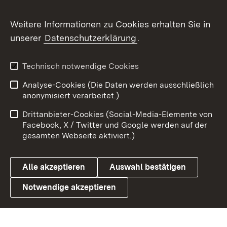
Flickr
Weitere Informationen zu Cookies erhalten Sie in
X / Twitter
unserer
Datenschutzerklärung
.
Youtube
Technisch notwendige Cookies
Zum 
Analyse-Cookies (Die Daten werden ausschließlich
Impressum
Kontakt
anonymisiert verarbeitet.)
Benutzungshinweise
Netiquette
Drittanbieter-Cookies (Social-Media-Elemente von
Barrierefreiheit
Datenschutz
Facebook, X / Twitter und Google werden auf der
gesamten Webseite aktiviert.)
Cookies
Alle akzeptieren
Auswahl bestätigen
Notwendige akzeptieren
Link zum Landesportal