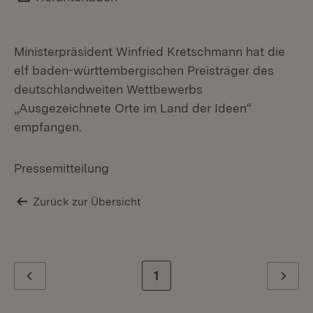
Ministerpräsident Winfried Kretschmann hat die
elf baden-württembergischen Preisträger des
deutschlandweiten Wettbewerbs
„Ausgezeichnete Orte im Land der Ideen“
empfangen.
Pressemitteilung
Zurück zur Übersicht
Zur letzten Seite
1
Zurück
Weiter