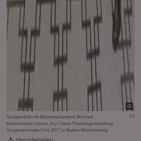
1/1
Gruppenbild mit Ministerpräsident Winfried
Kretschmann (vorne, 4.v.r.) beim Preisträgerempfang
Ausgezeichnete Orte 2017 in Baden-Württemberg
Download:
Herunterladen
(Öffnet in neuem Fenster)