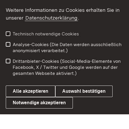
Weitere Informationen zu Cookies erhalten Sie in
X / Twitter
unserer
Datenschutzerklärung
.
Youtube
Technisch notwendige Cookies
Zum 
Analyse-Cookies (Die Daten werden ausschließlich
Impressum
Kontakt
anonymisiert verarbeitet.)
Benutzungshinweise
Netiquette
Drittanbieter-Cookies (Social-Media-Elemente von
Barrierefreiheit
Datenschutz
Facebook, X / Twitter und Google werden auf der
gesamten Webseite aktiviert.)
Cookies
Alle akzeptieren
Auswahl bestätigen
Notwendige akzeptieren
Link zum Landesportal