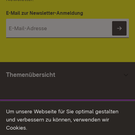
E-Mail zur Newsletter-Anmeldung
News
Themenübersicht
Social Media
Um unsere Webseite für Sie optimal gestalten
und verbessern zu können, verwenden wir
Facebook
Cookies.
Flickr