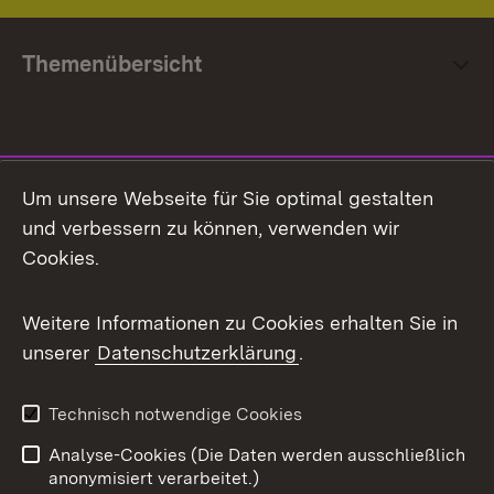
Themenübersicht
Social Media
Um unsere Webseite für Sie optimal gestalten
und verbessern zu können, verwenden wir
Facebook
Cookies.
Flickr
Weitere Informationen zu Cookies erhalten Sie in
X / Twitter
unserer
Datenschutzerklärung
.
Youtube
Technisch notwendige Cookies
Zum 
Analyse-Cookies (Die Daten werden ausschließlich
Impressum
Kontakt
anonymisiert verarbeitet.)