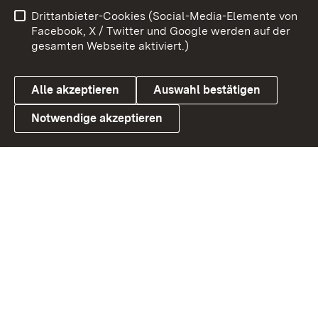
Benutzungshinweise
Netiquette
Drittanbieter-Cookies (Social-Media-Elemente von
Barrierefreiheit
Datenschutz
Facebook, X / Twitter und Google werden auf der
gesamten Webseite aktiviert.)
Cookies
Alle akzeptieren
Auswahl bestätigen
Notwendige akzeptieren
Link zum Landesportal