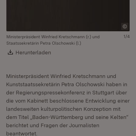
1/4
Ministerpräsident Winfried Kretschmann (r.) und
Mi
Staatssekretärin Petra Olschowski (l.)
St
Download:
Herunterladen
(Öffnet in neuem Fenster)
Ministerpräsident Winfried Kretschmann und
Kunststaatssekretärin Petra Olschowski haben in
der Regierungspressekonferenz in Stuttgart über
die vom Kabinett beschlossene Entwicklung einer
landesweiten kulturpolitischen Konzeption mit
dem Titel „Baden-Württemberg und seine Kelten“
berichtet und Fragen der Journalisten
beantwortet.