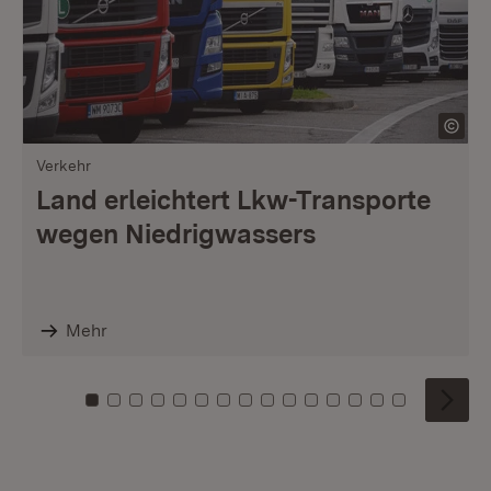
Verkehr
Land erleichtert Lkw-Transporte
wegen Niedrigwassers
Mehr
Zu Kachel: 0
Zu Kachel: 1
Zu Kachel: 2
Zu Kachel: 3
Zu Kachel: 4
Zu Kachel: 5
Zu Kachel: 6
Zu Kachel: 7
Zu Kachel: 8
Zu Kachel: 9
Zu Kachel: 10
Zu Kachel: 11
Zu Kachel: 12
Zu Kachel: 1
Zu Kachel