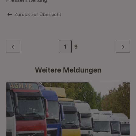
Zurück zur Übersicht
Zur Seite
1
Zur letzten Seite
9
Zurück
Weiter
Weitere Meldungen