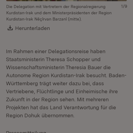
1/9
Die Delegation mit Vertretern der Regionalregierung
Kurdistan-Irak und dem Ministerpräsidenten der Region
Kurdistan-Irak Nêçîrvan Barzanî (mitte).
Download:
Herunterladen
(Öffnet in neuem Fenster)
Di
Im Rahmen einer Delegationsreise haben
Ku
Staatsministerin Theresa Schopper und
Mi
Wissenschaftsministerin Theresia Bauer die
Ba
Autonome Region Kurdistan-Irak besucht. Baden-
Württemberg trägt weiter dazu bei, dass
Vertriebene, Flüchtlinge und Einheimische ihre
Zukunft in der Region sehen. Mit mehreren
Projekten hat das Land Verantwortung für die
Region Dohuk übernommen.
Pressemitteilung