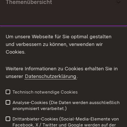
Themenübersicht
Social Media
Um unsere Webseite für Sie optimal gestalten
und verbessern zu können, verwenden wir
Facebook
Cookies.
Flickr
Weitere Informationen zu Cookies erhalten Sie in
X / Twitter
unserer
Datenschutzerklärung
.
Youtube
Technisch notwendige Cookies
Zum 
Analyse-Cookies (Die Daten werden ausschließlich
Impressum
Kontakt
anonymisiert verarbeitet.)
Benutzungshinweise
Netiquette
Drittanbieter-Cookies (Social-Media-Elemente von
Barrierefreiheit
Datenschutz
Facebook, X / Twitter und Google werden auf der