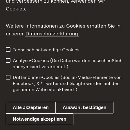
und verbessern zu können, verwenden wir
Facebook
Cookies.
Flickr
Weitere Informationen zu Cookies erhalten Sie in
X / Twitter
unserer
Datenschutzerklärung
.
Youtube
Technisch notwendige Cookies
Zum 
Analyse-Cookies (Die Daten werden ausschließlich
Impressum
Kontakt
anonymisiert verarbeitet.)
Benutzungshinweise
Netiquette
Drittanbieter-Cookies (Social-Media-Elemente von
Barrierefreiheit
Datenschutz
Facebook, X / Twitter und Google werden auf der
gesamten Webseite aktiviert.)
Cookies
Alle akzeptieren
Auswahl bestätigen
Notwendige akzeptieren
Link zum Landesportal