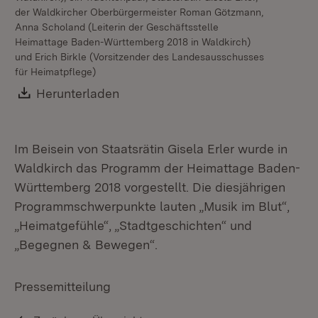
der Waldkircher Oberbürgermeister Roman Götzmann,
Anna Scholand (Leiterin der Geschäftsstelle
Heimattage Baden-Württemberg 2018 in Waldkirch)
und Erich Birkle (Vorsitzender des Landesausschusses
v.l
für Heimatpflege)
Wa
Download:
Herunterladen
(Öffnet in neuem Fenster)
Im Beisein von Staatsrätin Gisela Erler wurde in
Waldkirch das Programm der Heimattage Baden-
Württemberg 2018 vorgestellt. Die diesjährigen
Programmschwerpunkte lauten „Musik im Blut“,
„Heimatgefühle“, „Stadtgeschichten“ und
„Begegnen & Bewegen“.
Pressemitteilung