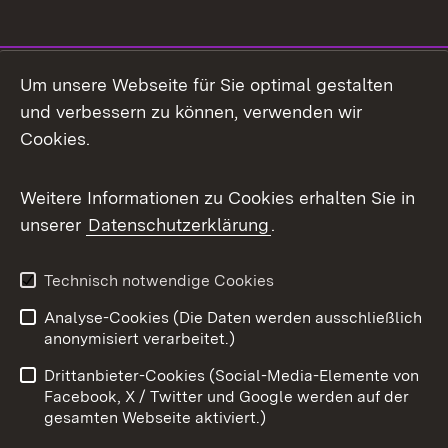
Social Media
Um unsere Webseite für Sie optimal gestalten
und verbessern zu können, verwenden wir
Facebook
Cookies.
Flickr
Weitere Informationen zu Cookies erhalten Sie in
X / Twitter
unserer
Datenschutzerklärung
.
Youtube
Technisch notwendige Cookies
Zum 
Analyse-Cookies (Die Daten werden ausschließlich
Impressum
Kontakt
anonymisiert verarbeitet.)
Benutzungshinweise
Netiquette
Drittanbieter-Cookies (Social-Media-Elemente von
Barrierefreiheit
Datenschutz
Facebook, X / Twitter und Google werden auf der
gesamten Webseite aktiviert.)
Cookies