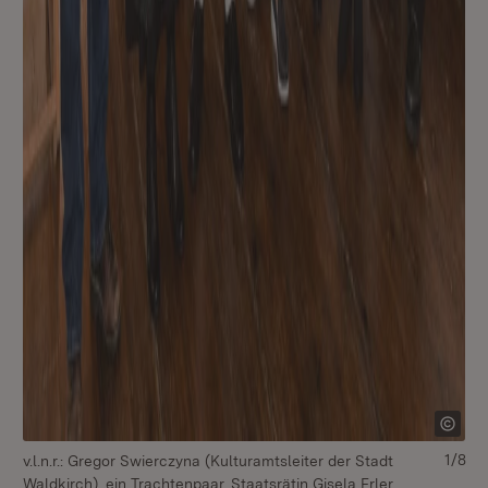
1/8
v.l.n.r.: Gregor Swierczyna (Kulturamtsleiter der Stadt
Waldkirch), ein Trachtenpaar, Staatsrätin Gisela Erler,