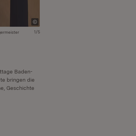
1/5
rgermeister
attage Baden-
te bringen die
ne, Geschichte