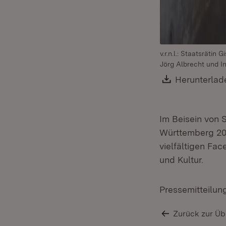
v.r.n.l.: Staatsrätin
Jörg Albrecht und In
Download:
Herunterlad
Im Beisein von 
Württemberg 202
vielfältigen Fa
und Kultur.
Pressemitteilun
Zurück zur Üb