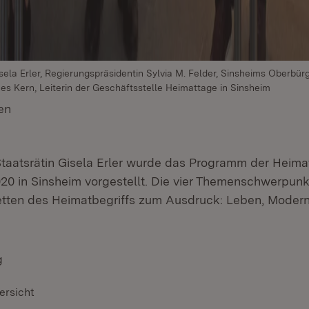
 Gisela Erler, Regierungspräsidentin Sylvia M. Felder, Sinsheims Oberbü
es Kern, Leiterin der Geschäftsstelle Heimattage in Sinsheim
en
(Öffnet in neuem Fenster)
Staatsrätin Gisela Erler wurde das Programm der Heim
0 in Sinsheim vorgestellt. Die vier Themenschwerpunk
cetten des Heimatbegriffs zum Ausdruck: Leben, Moder
g
ersicht