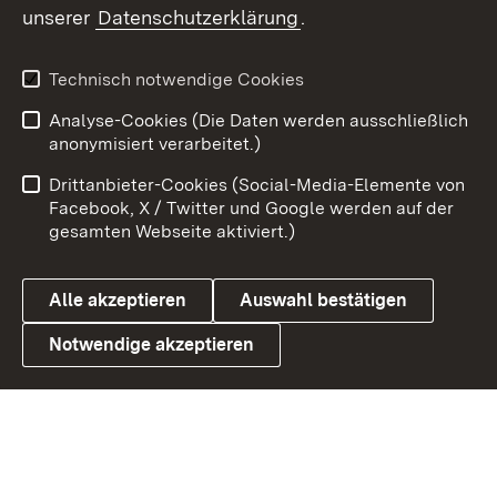
unserer
Datenschutzerklärung
.
Youtube
Technisch notwendige Cookies
Zum 
Analyse-Cookies (Die Daten werden ausschließlich
Impressum
Kontakt
anonymisiert verarbeitet.)
Benutzungshinweise
Netiquette
Drittanbieter-Cookies (Social-Media-Elemente von
Barrierefreiheit
Datenschutz
Facebook, X / Twitter und Google werden auf der
gesamten Webseite aktiviert.)
Cookies
Alle akzeptieren
Auswahl bestätigen
Notwendige akzeptieren
Link zum Landesportal