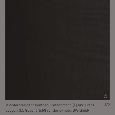
1/2
Ministerpräsident Winfried Kretschmann (r.) und Franz
Mi
Loogen (l.), Geschäftsführer der e-mobil BW GmbH
Lo