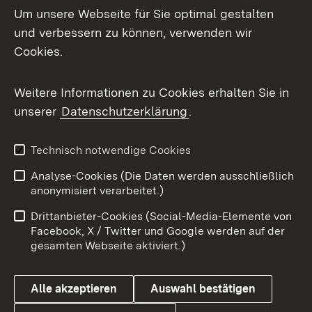
Um unsere Webseite für Sie optimal gestalten
und verbessern zu können, verwenden wir
Facebook
Cookies.
Flickr
Weitere Informationen zu Cookies erhalten Sie in
X / Twitter
unserer
Datenschutzerklärung
.
Youtube
Technisch notwendige Cookies
Zum 
Analyse-Cookies (Die Daten werden ausschließlich
Impressum
Kontakt
anonymisiert verarbeitet.)
Benutzungshinweise
Netiquette
Drittanbieter-Cookies (Social-Media-Elemente von
Barrierefreiheit
Datenschutz
Facebook, X / Twitter und Google werden auf der
gesamten Webseite aktiviert.)
Cookies
Alle akzeptieren
Auswahl bestätigen