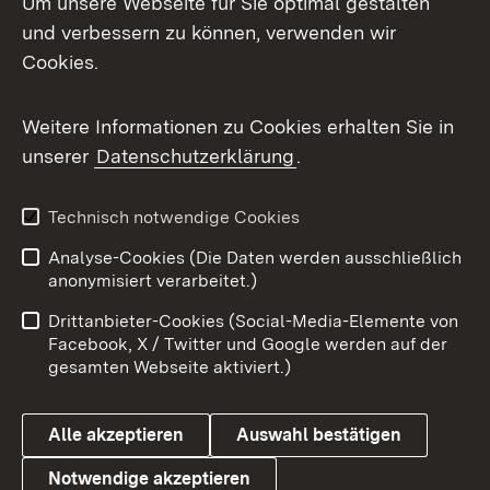
Um unsere Webseite für Sie optimal gestalten
und verbessern zu können, verwenden wir
Facebook
Cookies.
Flickr
Weitere Informationen zu Cookies erhalten Sie in
X / Twitter
unserer
Datenschutzerklärung
.
Youtube
Technisch notwendige Cookies
Zum 
Analyse-Cookies (Die Daten werden ausschließlich
Impressum
Kontakt
anonymisiert verarbeitet.)
Benutzungshinweise
Netiquette
Drittanbieter-Cookies (Social-Media-Elemente von
Barrierefreiheit
Datenschutz
Facebook, X / Twitter und Google werden auf der
gesamten Webseite aktiviert.)
Cookies
Alle akzeptieren
Auswahl bestätigen
Notwendige akzeptieren