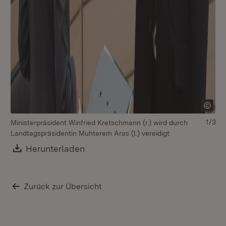
1/3
Ministerpräsident Winfried Kretschmann (r.) wird durch
La
Landtagspräsidentin Muhterem Aras (l.) vereidigt
Mi
Bl
Download:
Herunterladen
(Öffnet in neuem Fenster)
Zurück zur Übersicht