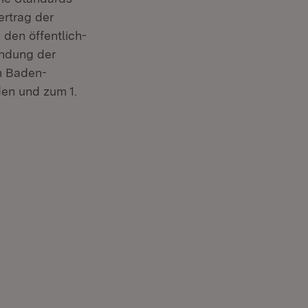
ertrag der
 den öffentlich-
endung der
on Baden-
en und zum 1.