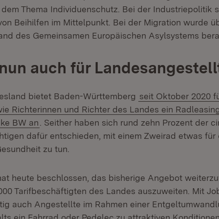
 dem Thema Individuenschutz. Bei der Industriepolitik 
 von Beihilfen im Mittelpunkt. Bei der Migration wurde ü
and des Gemeinsamen Europäischen Asylsystems bera
nun auch für Landesangestell
desland bietet Baden-Württemberg
seit Oktober 2020 
e Richterinnen und Richter des Landes ein Radleasin
ike BW an
. Seither haben sich rund zehn Prozent der ci
tigen dafür entschieden, mit einem Zweirad etwas für
Gesundheit zu tun.
 hat heute beschlossen, das bisherige Angebot weiterz
.000 Tarifbeschäftigten des Landes auszuweiten. Mit J
ig auch Angestellte im Rahmen einer Entgeltumwandlu
lts ein Fahrrad oder Pedelec zu attraktiven Konditione