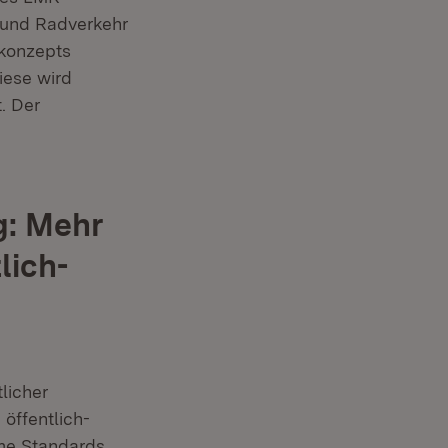
 und Radverkehr
konzepts
iese wird
. Der
g: Mehr
lich-
licher
öffentlich-
me Standards