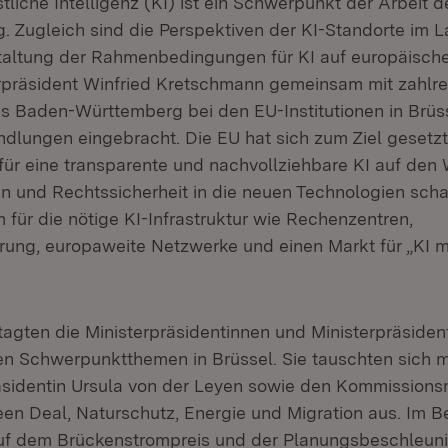
iche Intelligenz (KI) ist ein Schwerpunkt der Arbeit d
. Zugleich sind die Perspektiven der KI-Standorte im 
altung der Rahmenbedingungen für KI auf europäisch
erpräsident Winfried Kretschmann gemeinsam mit zahlr
s Baden-Württemberg bei den EU-Institutionen in Brüss
ndlungen eingebracht. Die EU hat sich zum Ziel gesetzt
für eine transparente und nachvollziehbare KI auf den 
uen und Rechtssicherheit in die neuen Technologien sch
 für die nötige KI-Infrastruktur wie Rechenzentren,
rung, europaweite Netzwerke und einen Markt für „KI 
tagten die Ministerpräsidentinnen und Ministerpräsiden
en Schwerpunktthemen in Brüssel. Sie tauschten sich m
identin Ursula von der Leyen sowie den Kommissionsm
een Deal, Naturschutz, Energie und Migration aus. Im B
uf dem Brückenstrompreis und der Planungsbeschleuni