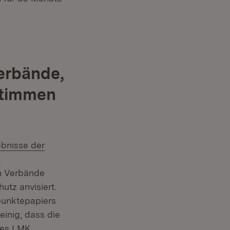
erbände,
Stimmen
rn:
bnisse der
s
en Verbände
tz anvisiert.
punktepapiers
einig, dass die
des LMK