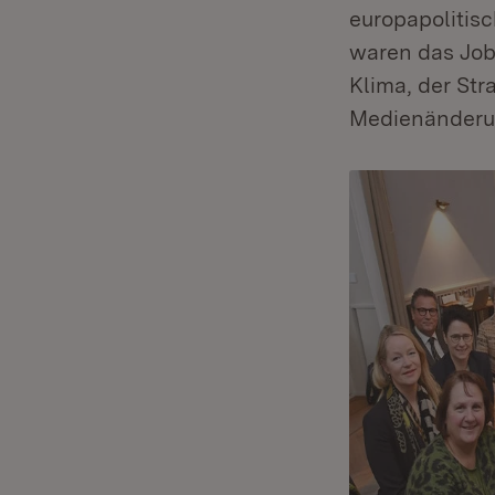
europapolitis
waren das Job
Klima, der Str
Medienänderun