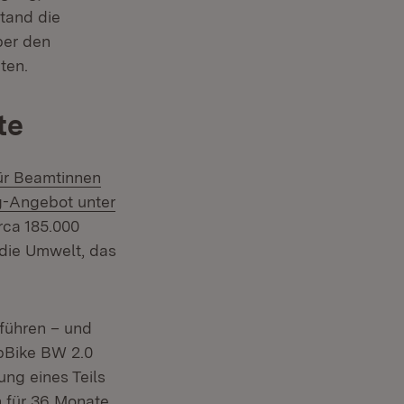
stand die
ber den
ten.
te
für Beamtinnen
g-Angebot unter
rca 185.000
 die Umwelt, das
uführen – und
obBike BW 2.0
ng eines Teils
n für 36 Monate