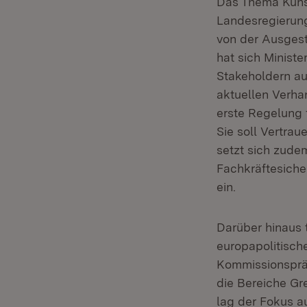
Das Thema Künstl
Landesregierung
von der Ausgest
hat sich Minist
Stakeholdern au
aktuellen Verha
erste Regelung 
Sie soll Vertra
setzt sich zudem
Fachkräftesiche
ein.
Darüber hinaus 
europapolitisch
Kommissionspräs
die Bereiche Gr
lag der Fokus a