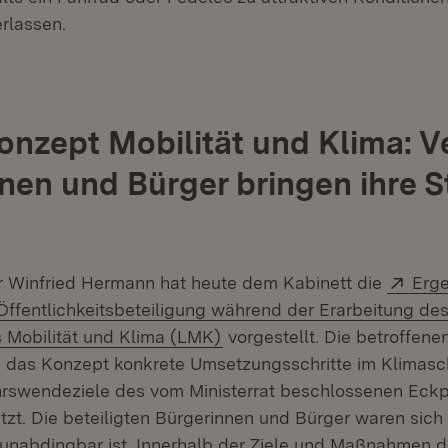
rlassen.
nzept Mobilität und Klima: V
nen und Bürger bringen ihre 
Exte
r Winfried Hermann hat heute dem Kabinett die
Erge
ffentlichkeitsbeteiligung während der Erarbeitung de
(Öffnet in neuem Fenster)
 Mobilität und Klima (LMK)
vorgestellt. Die betroffen
 das Konzept konkrete Umsetzungsschritte im Klimaschu
hrswendeziele des vom Ministerrat beschlossenen Eck
zt. Die beteiligten Bürgerinnen und Bürger waren sich 
unabdingbar ist. Innerhalb der Ziele und Maßnahmen 