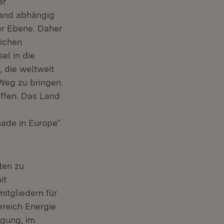
er
Land abhängig
er Ebene. Daher
eichen
el in die
, die weltweit
Weg zu bringen.
affen. Das Land
made in Europe“
ten zu
it
itgliedern für
ereich Energie
gung, im