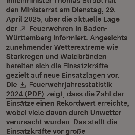
Innenminister Thomas Strobl hat
den Ministerrat am Dienstag, 29.
April 2025, über die aktuelle Lage
Extern:
(Öffnet in neuem F
der
Feuerwehren
in Baden-
Württemberg informiert. Angesichts
zunehmender Wetterextreme wie
Starkregen und Waldbränden
bereiten sich die Einsatzkräfte
gezielt auf neue Einsatzlagen vor.
Download:
Die
Feuerwehrjahresstatistik
(Öffnet in neuem Fenster)
2024 (PDF)
zeigt, dass die Zahl der
Einsätze einen Rekordwert erreichte,
wobei viele davon durch Unwetter
verursacht wurden. Das stellt die
Einsatzkräfte vor große