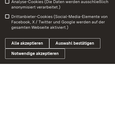
Analyse-Cookies (Die Daten werden ausschließlich
Impressum
Kontakt
anonymisiert verarbeitet.)
Benutzungshinweise
Netiquette
Drittanbieter-Cookies (Social-Media-Elemente von
Barrierefreiheit
Datenschutz
Facebook, X / Twitter und Google werden auf der
gesamten Webseite aktiviert.)
Cookies
Alle akzeptieren
Auswahl bestätigen
Notwendige akzeptieren
Link zum Landesportal