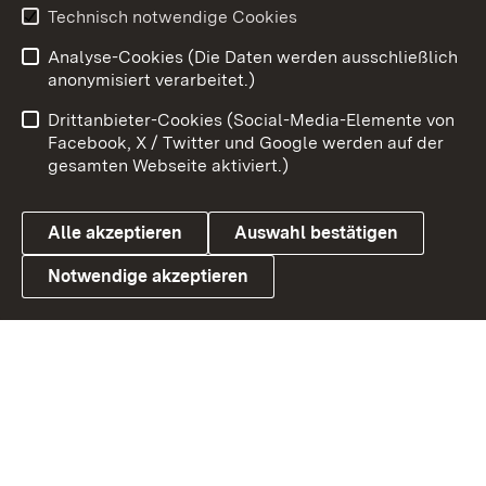
Technisch notwendige Cookies
Zum 
Analyse-Cookies (Die Daten werden ausschließlich
Impressum
Kontakt
anonymisiert verarbeitet.)
Benutzungshinweise
Netiquette
Drittanbieter-Cookies (Social-Media-Elemente von
Barrierefreiheit
Datenschutz
Facebook, X / Twitter und Google werden auf der
gesamten Webseite aktiviert.)
Cookies
Alle akzeptieren
Auswahl bestätigen
Notwendige akzeptieren
Link zum Landesportal