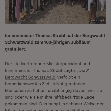
Innenminister Thomas Strobl hat der Bergwacht
Schwarzwald zum 100-jährigen Jubiläum
gratuliert.
Der stellvertretende Ministerpräsident und
Extern:
Innenminister Thomas Strobl sagte: „Die
(Öffnet in neuem Fenster)
Bergwacht Schwarzwald
verfolgt ein
bemerkenswertes Ziel: in Not geratenen
Menschen zu helfen, unabhängig davon, wer sie
sind oder wie sie in ihre hilfsbedürftige Lage
gekommen sind. Das bringt in schöner Weise den
Ethos der vielen Helferinnen und Helfer im