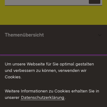
News
Themenübersicht
Social Media
Um unsere Webseite für Sie optimal gestalten
und verbessern zu können, verwenden wir
Facebook
Cookies.
Flickr
Weitere Informationen zu Cookies erhalten Sie in
X / Twitter
unserer
Datenschutzerklärung
.
Youtube