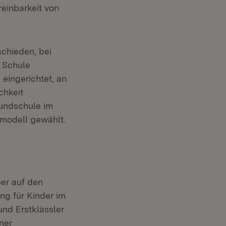
reinbarkeit von
chieden, bei
r Schule
eingerichtet, an
chkeit
rundschule im
tmodell gewählt.
er auf den
ng für Kinder im
und Erstklässler
ner