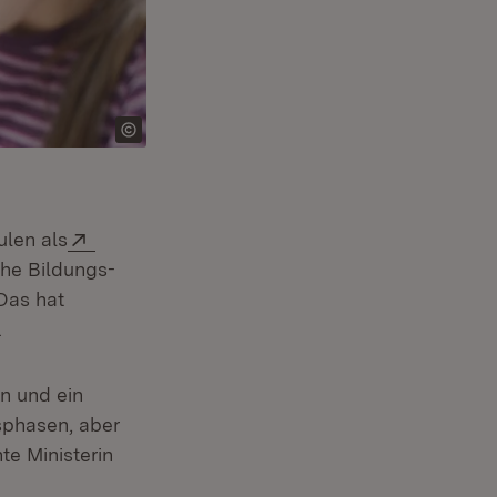
Extern:
ulen als
che Bildungs-
Das hat
.
en und ein
sphasen, aber
te Ministerin