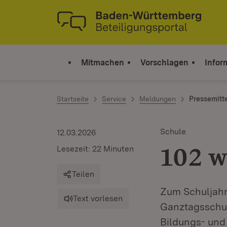
Zum Inhalt springen
Link zur Startseite
Mitmachen
Vorschlagen
Infor
Startseite
Service
Meldungen
Pressemitt
Schule
12.03.2026
102 w
Lesezeit: 22 Minuten
Teilen
Zum Schuljahr
Text vorlesen
Ganztagsschul
Bildungs- und