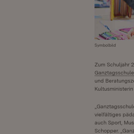
Symbolbild
Zum Schuljahr 2
Ganztagsschule
und Beratungsze
Kultusministeri
„Ganztagsschule 
vielfältiges pä
auch Sport, Musi
Schopper. „Ganz