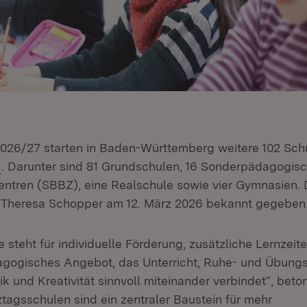
026/27 starten in Baden-Württemberg weitere 102 Sch
(Öffnet in neuem Fenster)
. Darunter sind 81 Grundschulen, 16 Sonderpädagogis
ntren (SBBZ), eine Realschule sowie vier Gymnasien. 
n Theresa Schopper am 12. März 2026 bekannt gegeben
steht für individuelle Förderung, zusätzliche Lernzeit
dagogisches Angebot, das Unterricht, Ruhe- und Übung
k und Kreativität sinnvoll miteinander verbindet“, beton
tagsschulen sind ein zentraler Baustein für mehr