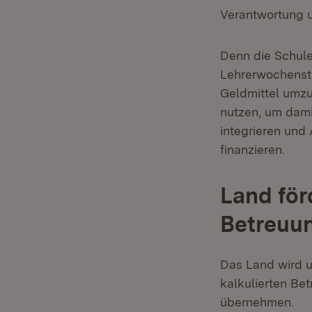
Verantwortung un
Denn die Schul
Lehrerwochenstu
Geldmittel umz
nutzen, um dami
integrieren und
finanzieren.
Land för
Betreuu
Das Land wird u
kalkulierten Be
übernehmen.