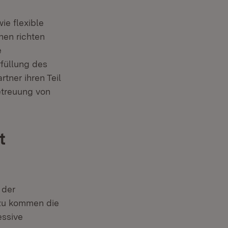
e flexible
en richten
e
füllung des
tner ihren Teil
etreuung von
t
 der
zu kommen die
essive