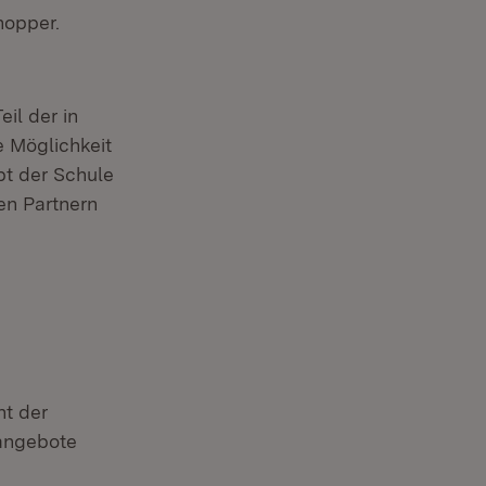
hopper.
il der in
 Möglichkeit
pt der Schule
en Partnern
d
nt der
sangebote