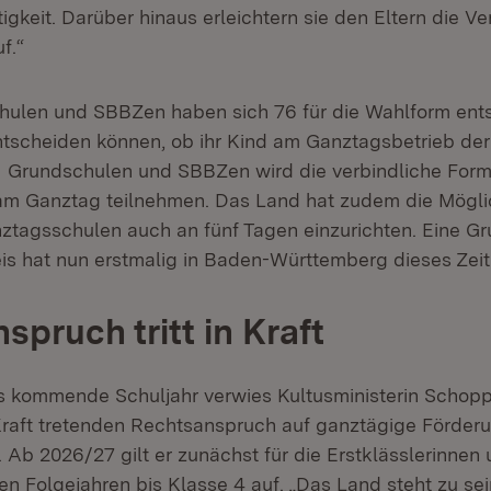
gkeit. Darüber hinaus erleichtern sie den Eltern die Ve
f.“
ulen und SBBZen haben sich 76 für die Wahlform ents
entscheiden können, ob ihr Kind am Ganztagsbetrieb de
1 Grundschulen und SBBZen wird die verbindliche Form 
 am Ganztag teilnehmen. Das Land hat zudem die Mögli
ztagsschulen auch an fünf Tagen einzurichten. Eine G
is hat nun erstmalig in Baden-Württemberg dieses Zei
spruch tritt in Kraft
as kommende Schuljahr verwies Kultusministerin Schopp
 Kraft tretenden Rechtsanspruch auf ganztägige Förderu
 Ab 2026/27 gilt er zunächst für die Erstklässlerinnen 
en Folgejahren bis Klasse 4 auf. „Das Land steht zu sei