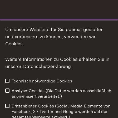
Social Media
Um unsere Webseite für Sie optimal gestalten
und verbessern zu können, verwenden wir
Facebook
Cookies.
Flickr
Weitere Informationen zu Cookies erhalten Sie in
X / Twitter
unserer
Datenschutzerklärung
.
Youtube
Technisch notwendige Cookies
Zum 
Analyse-Cookies (Die Daten werden ausschließlich
Impressum
Kontakt
anonymisiert verarbeitet.)
Benutzungshinweise
Netiquette
Drittanbieter-Cookies (Social-Media-Elemente von
Barrierefreiheit
Datenschutz
Facebook, X / Twitter und Google werden auf der
gesamten Webseite aktiviert.)
Cookies