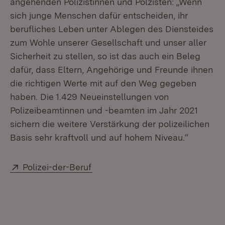
angehenden Polizistinnen und Polzisten: „Wenn
sich junge Menschen dafür entscheiden, ihr
berufliches Leben unter Ablegen des Diensteides
zum Wohle unserer Gesellschaft und unser aller
Sicherheit zu stellen, so ist das auch ein Beleg
dafür, dass Eltern, Angehörige und Freunde ihnen
die richtigen Werte mit auf den Weg gegeben
haben. Die 1.429 Neueinstellungen von
Polizeibeamtinnen und -beamten im Jahr 2021
sichern die weitere Verstärkung der polizeilichen
Basis sehr kraftvoll und auf hohem Niveau.“
Extern:
(Öffnet in neuem Fenster)
Polizei-der-Beruf